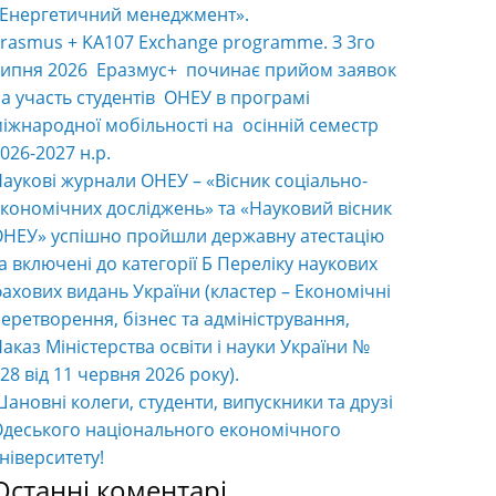
«Енергетичний менеджмент».
rasmus + KA107 Exchange programme. З 3го
ипня 2026 Еразмус+ починає прийом заявок
а участь студентів ОНЕУ в програмі
іжнародної мобільності на осінній семестр
026-2027 н.р.
аукові журнали ОНЕУ – «Вісник соціально-
кономічних досліджень» та «Науковий вісник
НЕУ» успішно пройшли державну атестацію
а включені до категорії Б Переліку наукових
ахових видань України (кластер – Економічні
еретворення, бізнес та адміністрування,
аказ Міністерства освіти і науки України №
28 від 11 червня 2026 року).
ановні колеги, студенти, випускники та друзі
деського національного економічного
ніверситету!
Останні коментарі