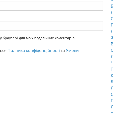
Б
С
Г
Л
ому браузері для моїх подальших коментарів.
В
С
ться
Політика конфіденційності
та
Умови
Ч
Т
К
Б
С
Г
Л