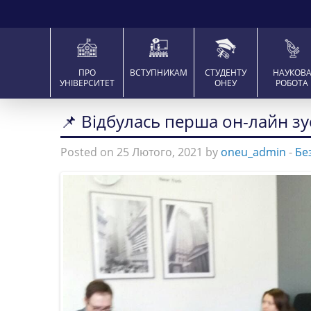
ПРО
ВСТУПНИКАМ
СТУДЕНТУ
НАУКОВ
УНІВЕРСИТЕТ
ОНЕУ
РОБОТА
📌 Відбулась перша он-лайн зу
Posted on 25 Лютого, 2021 by
oneu_admin
-
Бе