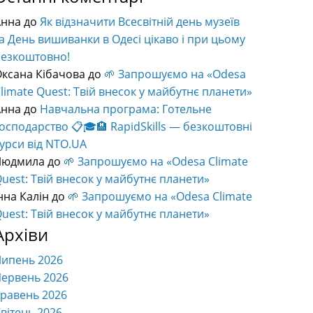
Анна
до
Як відзначити Всесвітній день музеїв
а День вишиванки в Одесі цікаво і при цьому
безкоштовно!
ксана Кібачова
до
🌱 Запрошуємо на «Odesa
limate Quest: Твій внесок у майбутнє планети»
Анна
до
Навчальна програма: Готельне
осподарство 📋🎓🏨 RapidSkills — безкоштовні
урси від NTO.UA
Людмила
до
🌱 Запрошуємо на «Odesa Climate
uest: Твій внесок у майбутнє планети»
нна Калін
до
🌱 Запрошуємо на «Odesa Climate
uest: Твій внесок у майбутнє планети»
Архіви
Липень 2026
ервень 2026
равень 2026
вітень 2026