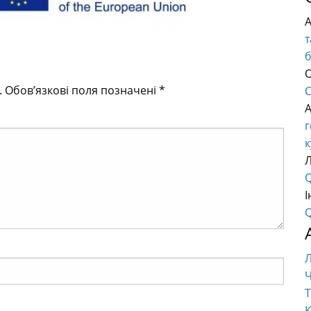
т
О
.
Обов’язкові поля позначені
*
C
г
к
Q
І
Q
Ч
Т
К