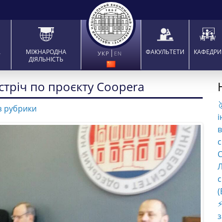
А
МІЖНАРОДНА
ФАКУЛЬТЕТИ
КАФЕДРИ
УКР
EN
ДІЯЛЬНІСТЬ
стріч по проєкту Coopera

з рубрики
і
в
с
C
Л
с
(
⚡