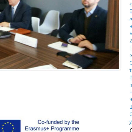
E
л
н
м
2
Н
е
О
т
ф
п
Н
9
Ш
О
у