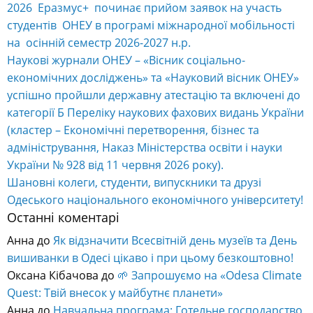
2026 Еразмус+ починає прийом заявок на участь
студентів ОНЕУ в програмі міжнародної мобільності
на осінній семестр 2026-2027 н.р.
Наукові журнали ОНЕУ – «Вісник соціально-
економічних досліджень» та «Науковий вісник ОНЕУ»
успішно пройшли державну атестацію та включені до
категорії Б Переліку наукових фахових видань України
(кластер – Економічні перетворення, бізнес та
адміністрування, Наказ Міністерства освіти і науки
України № 928 від 11 червня 2026 року).
Шановні колеги, студенти, випускники та друзі
Одеського національного економічного університету!
Останні коментарі
Анна
до
Як відзначити Всесвітній день музеїв та День
вишиванки в Одесі цікаво і при цьому безкоштовно!
Оксана Кібачова
до
🌱 Запрошуємо на «Odesa Climate
Quest: Твій внесок у майбутнє планети»
Анна
до
Навчальна програма: Готельне господарство