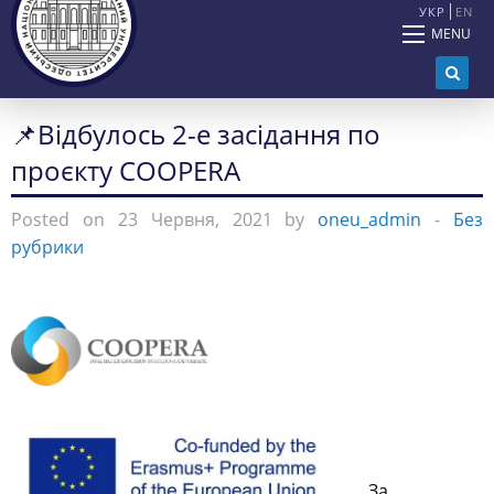
УКР
EN
MENU
📌Відбулось 2-е засідання по
проєкту COOPERA
Posted on 23 Червня, 2021 by
oneu_admin
-
Без
рубрики
За