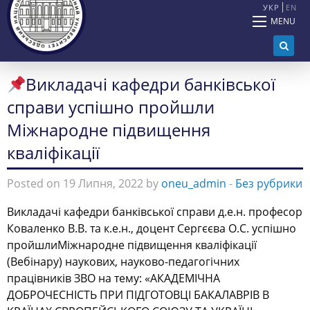
УКР
EN
MENU
Викладачі кафедри банківської
справи успішно пройшли
Міжнародне підвищення
кваліфікації
Posted on 19 Липня, 2022 by
oneu_admin
-
Без рубрики
Викладачі кафедри банківської справи д.е.н. професор
Коваленко В.В. та к.е.н., доцент Сергєєва О.С. успішно
пройшлиМіжнародне підвищення кваліфікації
(Вебінару) наукових, науково-педагогічних
працівників ЗВО на тему: «АКАДЕМІЧНА
ДОБРОЧЕСНІСТЬ ПРИ ПІДГОТОВЦІ БАКАЛАВРІВ В