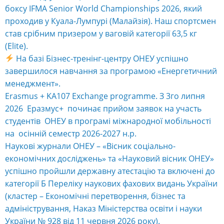
боксу IFMA Senior World Championships 2026, який
проходив у Куала-Лумпурі (Малайзія). Наш спортсмен
став срібним призером у ваговій категорії 63,5 кг
(Elite).
На базі Бізнес-тренінг-центру ОНЕУ успішно
завершилося навчання за програмою «Енергетичний
менеджмент».
Erasmus + KA107 Exchange programme. З 3го липня
2026 Еразмус+ починає прийом заявок на участь
студентів ОНЕУ в програмі міжнародної мобільності
на осінній семестр 2026-2027 н.р.
Наукові журнали ОНЕУ – «Вісник соціально-
економічних досліджень» та «Науковий вісник ОНЕУ»
успішно пройшли державну атестацію та включені до
категорії Б Переліку наукових фахових видань України
(кластер – Економічні перетворення, бізнес та
адміністрування, Наказ Міністерства освіти і науки
України № 928 від 11 червня 2026 року).