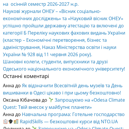
на осінній семестр 2026-2027 н.р.
Наукові журнали ОНЕУ – «Вісник соціально-
економічних досліджень» та «Науковий вісник ОНЕУ»
успішно пройшли державну атестацію та включені до
категорії Б Переліку наукових фахових видань України
(кластер – Економічні перетворення, бізнес та
адміністрування, Наказ Міністерства освіти і науки
України № 928 від 11 червня 2026 року).
Шановні колеги, студенти, випускники та друзі
Одеського національного економічного університету!
Останні коментарі
Анна
до
Як відзначити Всесвітній день музеїв та День
вишиванки в Одесі цікаво і при цьому безкоштовно!
Оксана Кібачова
до
Запрошуємо на «Odesa Climate
Quest: Твій внесок у майбутнє планети»
Анна
до
Навчальна програма: Готельне господарство
RapidSkills — безкоштовні курси від NTO.UA
Людмила
до
Запрошуємо на «Odesa Climate Quest: