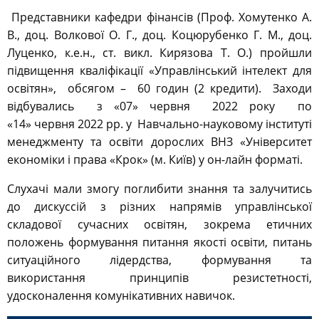
Представники кафедри фінансів (Проф. Хомутенко А.
В., доц. Волкової О. Г., доц. Коцюрубенко Г. М., доц.
Луценко, к.е.н., ст. викл. Кирязова Т. О.
) пройшли
підвищення кваліфікації «
Управлінський інтелект для
освітян
», обсягом – 60 годин (2 кредити). Заходи
відбувались з «
07
»
червня
202
2
року по
«
14
»
червня
202
2
рр. у Навчально-науковому інституті
менеджменту та освіти дорослих ВНЗ «Університет
економіки і права «Крок» (м. Київ) у он-лайн форматі.
Слухачі мали змогу поглибити знання та залучитись
до дискуссій з різних напрямів управлінської
складової сучасних освітян, зокрема етичних
положень формування питання якості освіти, питань
ситуаційного лідердства, формування та
використання принципів резистетності,
удосконалення комунікативних навичок.