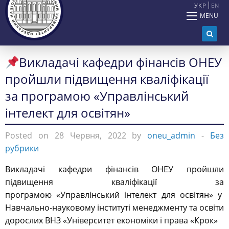
УКР
EN
MENU
Викладачі кафедри фінансів ОНЕУ
пройшли підвищення кваліфікації
за програмою «Управлінський
інтелект для освітян»
Posted on 28 Червня, 2022 by
oneu_admin
-
Без
рубрики
Викладачі кафедри фінансів ОНЕУ пройшли
підвищення кваліфікації за
програмою
«
Управлінський інтелект для освітян
» у
Навчально-науковому інституті менеджменту та освіти
дорослих ВНЗ «Університет економіки і права «Крок»