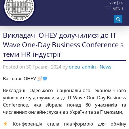
УКР
EN
MENU
Викладачі ОНЕУ долучилися до ІT
Wave One-Day Business Conference з
теми HR-індустрії
Posted on 30 Травня, 2024 by
oneu_admin
-
News
Вас вітає ОНЕУ
Викладачі Одеського національного економічного
університету долучилися до ІT Wave One-Day Business
Conference, яка зібрала понад 80 учасників та
численних онлайн-слухачів з України та за її межами.
Конференція стала платформою для обміну