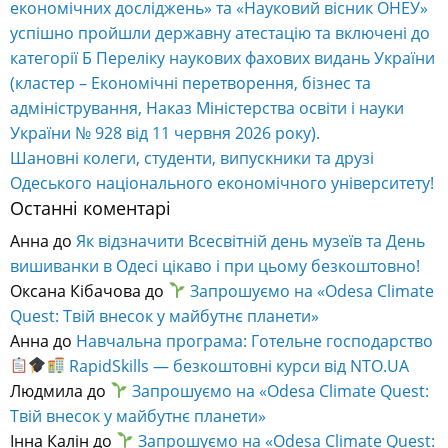
економічних досліджень» та «Науковий вісник ОНЕУ»
успішно пройшли державну атестацію та включені до
категорії Б Переліку наукових фахових видань України
(кластер – Економічні перетворення, бізнес та
адміністрування, Наказ Міністерства освіти і науки
України № 928 від 11 червня 2026 року).
Шановні колеги, студенти, випускники та друзі
Одеського національного економічного університету!
Останні коментарі
Анна
до
Як відзначити Всесвітній день музеїв та День
вишиванки в Одесі цікаво і при цьому безкоштовно!
Оксана Кібачова
до
Запрошуємо на «Odesa Climate
Quest: Твій внесок у майбутнє планети»
Анна
до
Навчальна програма: Готельне господарство
RapidSkills — безкоштовні курси від NTO.UA
Людмила
до
Запрошуємо на «Odesa Climate Quest:
Твій внесок у майбутнє планети»
Інна Калін
до
Запрошуємо на «Odesa Climate Quest: