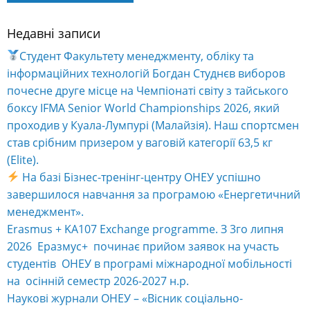
Недавні записи
Alternative:
Студент Факультету менеджменту, обліку та
інформаційних технологій Богдан Студнєв виборов
почесне друге місце на Чемпіонаті світу з тайського
боксу IFMA Senior World Championships 2026, який
проходив у Куала-Лумпурі (Малайзія). Наш спортсмен
став срібним призером у ваговій категорії 63,5 кг
(Elite).
На базі Бізнес-тренінг-центру ОНЕУ успішно
завершилося навчання за програмою «Енергетичний
менеджмент».
Erasmus + KA107 Exchange programme. З 3го липня
2026 Еразмус+ починає прийом заявок на участь
студентів ОНЕУ в програмі міжнародної мобільності
на осінній семестр 2026-2027 н.р.
Наукові журнали ОНЕУ – «Вісник соціально-