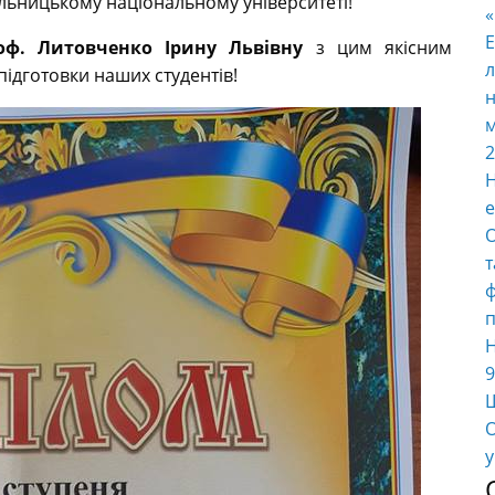
льницькому національному університеті!
E
оф. Литовченко Ірину Львівну
з цим якісним
л
ідготовки наших студентів!
н
м
2
Н
е
О
т
ф
п
Н
9
Ш
О
у