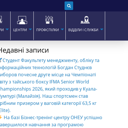
РИ
ЦЕНТРИ
ПРОФСПІЛКИ
ВІДДІЛИ І СЛУЖБИ
Недавні записи
Студент Факультету менеджменту, обліку та
нформаційних технологій Богдан Студнєв
иборов почесне друге місце на Чемпіонаті
віту з тайського боксу IFMA Senior World
hampionships 2026, який проходив у Куала-
умпурі (Малайзія). Наш спортсмен став
рібним призером у ваговій категорії 63,5 кг
Elite).
На базі Бізнес-тренінг-центру ОНЕУ успішно
завершилося навчання за програмою