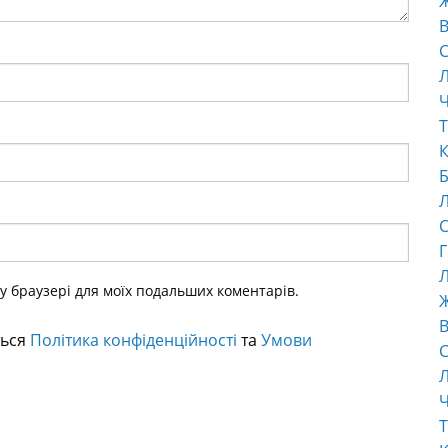
В
С
Ч
Т
К
Б
С
Г
Л
ому браузері для моїх подальших коментарів.
В
ться
Політика конфіденційності
та
Умови
С
Ч
Т