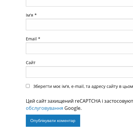
Ім'я
*
Email
*
Сайт
Зберегти моє ім'я, e-mail, та адресу сайту в ць
Цей сайт захищений reCAPTCHA і застосовую
обслуговування
Google.