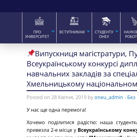
ПРО
ВСТУПНИКАМ
СТУДЕНТУ
НАУКО
УНІВЕРСИТЕТ
ОНЕУ
РОБО
Випускниця магістратури, Пу
Всеукраїнському конкурсі дип
навчальних закладів за спеціа
Хмельницькому національному
Posted on 28 Квітня, 2019 by
oneu_admin
-
Без
У нас ще одна перемога!
Хочемо поділитися радістю: наша студентк
привезла 2-е місце у
Всеукраїнському конк