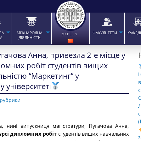
ВА
МІЖНАРОДНА
ФАКУЛЬТЕТИ
КАФЕД
УКР
EN
ТА
ДІЯЛЬНІСТЬ
гачова Анна, привезла 2-е місце у
ломних робіт студентів вищих
льністю “Маркетинг” у
і
в
 університеті
с
C
 рубрики
Л
с
(
а, нині випускниця магістратури, Пугачова Анна,
урсі дипломних робіт
студентів вищих навчальних