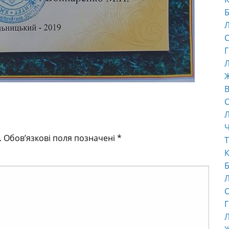
Б
С
Г
Л
В
С
Ч
.
Обов’язкові поля позначені
*
Т
К
Б
С
Г
Л