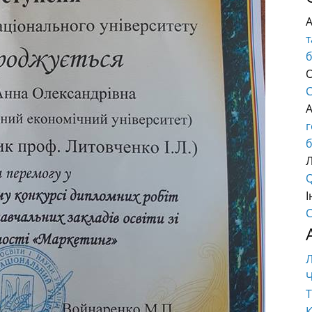
т
О
C
б
Q
І
C
Ч
Т
К