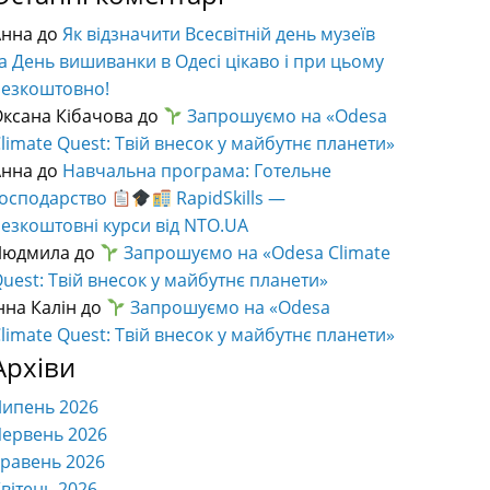
Анна
до
Як відзначити Всесвітній день музеїв
а День вишиванки в Одесі цікаво і при цьому
безкоштовно!
ксана Кібачова
до
Запрошуємо на «Odesa
limate Quest: Твій внесок у майбутнє планети»
Анна
до
Навчальна програма: Готельне
господарство
RapidSkills —
езкоштовні курси від NTO.UA
Людмила
до
Запрошуємо на «Odesa Climate
uest: Твій внесок у майбутнє планети»
нна Калін
до
Запрошуємо на «Odesa
limate Quest: Твій внесок у майбутнє планети»
Архіви
Липень 2026
ервень 2026
равень 2026
вітень 2026