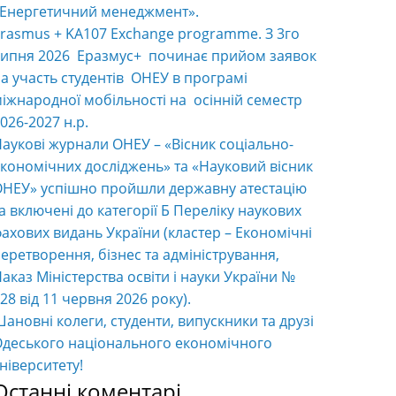
«Енергетичний менеджмент».
rasmus + KA107 Exchange programme. З 3го
ипня 2026 Еразмус+ починає прийом заявок
а участь студентів ОНЕУ в програмі
іжнародної мобільності на осінній семестр
026-2027 н.р.
аукові журнали ОНЕУ – «Вісник соціально-
кономічних досліджень» та «Науковий вісник
НЕУ» успішно пройшли державну атестацію
а включені до категорії Б Переліку наукових
ахових видань України (кластер – Економічні
еретворення, бізнес та адміністрування,
аказ Міністерства освіти і науки України №
28 від 11 червня 2026 року).
ановні колеги, студенти, випускники та друзі
деського національного економічного
ніверситету!
Останні коментарі