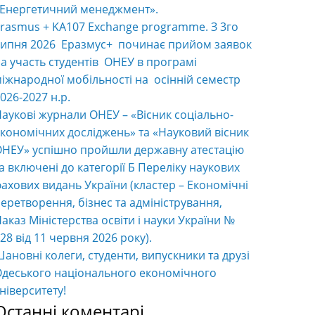
«Енергетичний менеджмент».
rasmus + KA107 Exchange programme. З 3го
ипня 2026 Еразмус+ починає прийом заявок
а участь студентів ОНЕУ в програмі
іжнародної мобільності на осінній семестр
026-2027 н.р.
аукові журнали ОНЕУ – «Вісник соціально-
кономічних досліджень» та «Науковий вісник
НЕУ» успішно пройшли державну атестацію
а включені до категорії Б Переліку наукових
ахових видань України (кластер – Економічні
еретворення, бізнес та адміністрування,
аказ Міністерства освіти і науки України №
28 від 11 червня 2026 року).
ановні колеги, студенти, випускники та друзі
деського національного економічного
ніверситету!
Останні коментарі