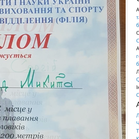
т
О
C
б
Q
І
C
Ч
Т
К