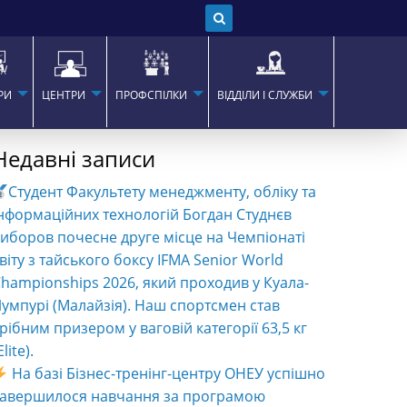
РИ
ЦЕНТРИ
ПРОФСПІЛКИ
ВІДДІЛИ І СЛУЖБИ
Недавні записи
Студент Факультету менеджменту, обліку та
нформаційних технологій Богдан Студнєв
иборов почесне друге місце на Чемпіонаті
віту з тайського боксу IFMA Senior World
hampionships 2026, який проходив у Куала-
умпурі (Малайзія). Наш спортсмен став
рібним призером у ваговій категорії 63,5 кг
Elite).
На базі Бізнес-тренінг-центру ОНЕУ успішно
завершилося навчання за програмою