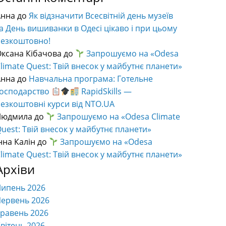
Анна
до
Як відзначити Всесвітній день музеїв
а День вишиванки в Одесі цікаво і при цьому
безкоштовно!
ксана Кібачова
до
Запрошуємо на «Odesa
limate Quest: Твій внесок у майбутнє планети»
Анна
до
Навчальна програма: Готельне
господарство
RapidSkills —
езкоштовні курси від NTO.UA
Людмила
до
Запрошуємо на «Odesa Climate
uest: Твій внесок у майбутнє планети»
нна Калін
до
Запрошуємо на «Odesa
limate Quest: Твій внесок у майбутнє планети»
Архіви
Липень 2026
ервень 2026
равень 2026
вітень 2026