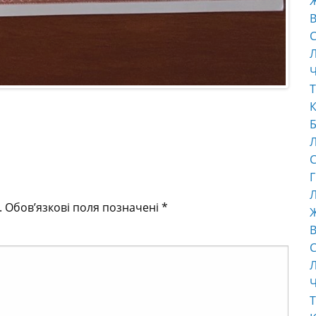
В
С
Ч
Т
К
Б
С
Г
Л
.
Обов’язкові поля позначені
*
В
С
Ч
Т