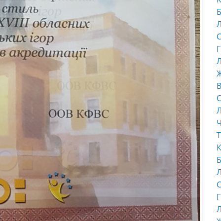
Б
С
Г
Л
В
С
Ч
Т
К
Б
С
Г
Л