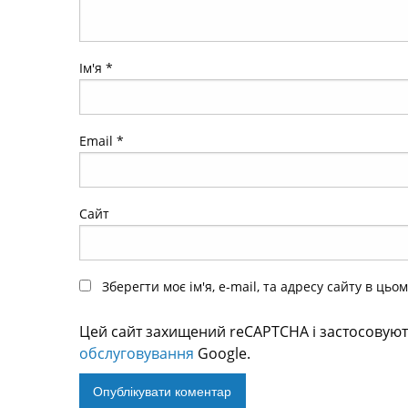
Ім'я
*
Email
*
Сайт
Зберегти моє ім'я, e-mail, та адресу сайту в ць
Цей сайт захищений reCAPTCHA і застосовую
обслуговування
Google.