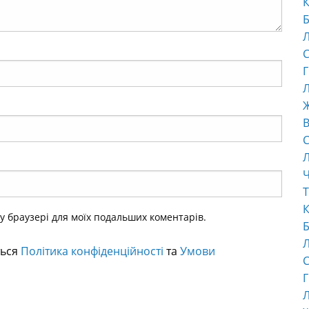
К
Б
С
Г
Л
В
С
Ч
Т
К
ому браузері для моїх подальших коментарів.
Б
ться
Політика конфіденційності
та
Умови
С
Г
Л