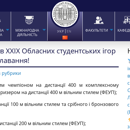
ВА
МІЖНАРОДНА
ФАКУЛЬТЕТИ
КАФЕД
УКР
EN
ТА
ДІЯЛЬНІСТЬ
в ХХІХ Обласних студентських ігор
плавання!
і
з рубрики
в
с
им чемпіоном на дистанції 400 м комплексному
C
призером на дистанції 400 м вільним стилем (ФЕУП);
Л
нції 100 м вільним стилем та срібного і бронзового
с
(
станції 200 м вільним стилем (ФЕУП);