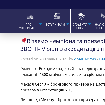
ПРО
ВСТУПНИКАМ
СТУДЕНТУ
НАУКО
УНІВЕРСИТЕТ
ОНЕУ
РОБО
Вітаємо чемпіона та призері
ЗВО ІІІ-ІV рівнів акредитації з 
Posted on 20 Травня, 2021 by
oneu_admin
-
Бе
Гуменюк Володимира, який став двократн
плаванні і 1500 м вільним стилем та срібним 
Макася Сергія – бронзового призера на диста
призера в естафетах (ФЕУП);
Листопада Микиту – бронзового призера на ди