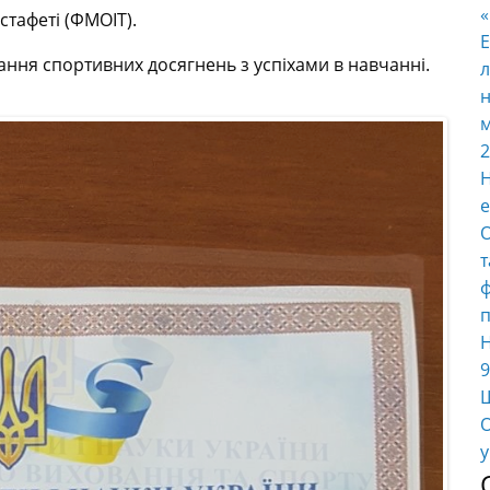
стафеті (ФМОІТ).
E
ня спортивних досягнень з успіхами в навчанні.
л
н
м
2
Н
е
О
т
ф
п
Н
9
Ш
О
у