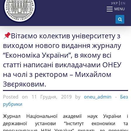
УКР
EN
MENU
Вітаємо колектив університету з
виходом нового видання журналу
“Економіка України”, в якому всі
статті написані викладачами ОНЕУ
на чолі з ректором – Михайлом
Звєряковим.
Posted on 11 Грудня, 2019 by
oneu_admin
-
Без
рубрики
Журнал Національної академії наук України і
державної установи “Інститут економіки та
прогнузування НАН України” входить до переліку