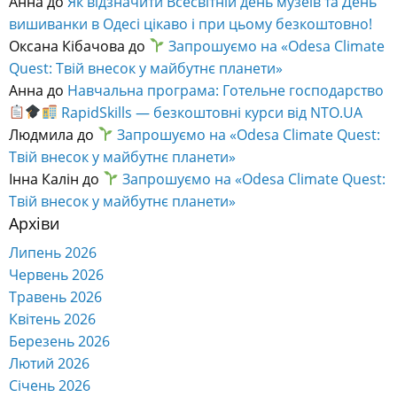
Анна
до
Як відзначити Всесвітній день музеїв та День
вишиванки в Одесі цікаво і при цьому безкоштовно!
Оксана Кібачова
до
Запрошуємо на «Odesa Climate
Quest: Твій внесок у майбутнє планети»
Анна
до
Навчальна програма: Готельне господарство
RapidSkills — безкоштовні курси від NTO.UA
Людмила
до
Запрошуємо на «Odesa Climate Quest:
Твій внесок у майбутнє планети»
Інна Калін
до
Запрошуємо на «Odesa Climate Quest:
Твій внесок у майбутнє планети»
Архіви
Липень 2026
Червень 2026
Травень 2026
Квітень 2026
Березень 2026
Лютий 2026
Січень 2026