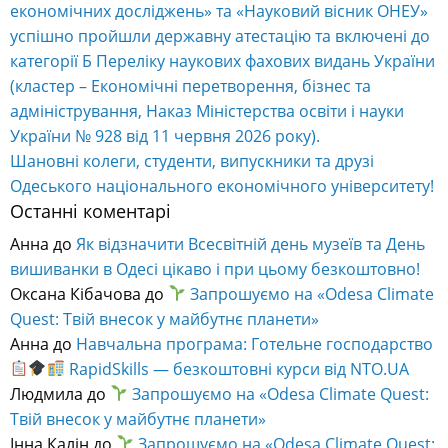
економічних досліджень» та «Науковий вісник ОНЕУ»
успішно пройшли державну атестацію та включені до
категорії Б Переліку наукових фахових видань України
(кластер – Економічні перетворення, бізнес та
адміністрування, Наказ Міністерства освіти і науки
України № 928 від 11 червня 2026 року).
Шановні колеги, студенти, випускники та друзі
Одеського національного економічного університету!
Останні коментарі
Анна
до
Як відзначити Всесвітній день музеїв та День
вишиванки в Одесі цікаво і при цьому безкоштовно!
Оксана Кібачова
до
Запрошуємо на «Odesa Climate
Quest: Твій внесок у майбутнє планети»
Анна
до
Навчальна програма: Готельне господарство
RapidSkills — безкоштовні курси від NTO.UA
Людмила
до
Запрошуємо на «Odesa Climate Quest:
Твій внесок у майбутнє планети»
Інна Калін
до
Запрошуємо на «Odesa Climate Quest: