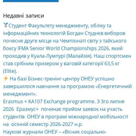
Недавні записи
Alternative:
Студент Факультету менеджменту, обліку та
інформаційних технологій Богдан Студнєв виборов
почесне друге місце на Чемпіонаті світу з тайського
боксу IFMA Senior World Championships 2026, який
проходив у Куала-Лумпурі (Малайзія). Наш спортсмен
став срібним призером у ваговій категорії 63,5 кг
(Elite).
На базі Бізнес-тренінг-центру ОНЕУ успішно
завершилося навчання за програмою «Енергетичний
менеджмент».
Erasmus + KA107 Exchange programme. З 3го липня
2026 Еразмус+ починає прийом заявок на участь
студентів ОНЕУ в програмі міжнародної мобільності
на осінній семестр 2026-2027 н.р.
Наукові журнали ОНЕУ – «Вісник соціально-