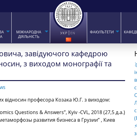
ВА
МІЖНАРОДНА
ФАКУЛЬТЕТИ
КАФЕД
УКР
EN
ТА
ДІЯЛЬНІСТЬ
йовича, завідуючого кафедрою
осин, з виходом монографії та

і
в
ws
с
C
х відносин професора Козака Ю.Г. з виходом:
Л
с
ics Questions & Answers”, Kyiv -CVL, 2018 (27,5 д.а.)
(
етаморфозы развития бизнеса в Грузии” , Киев
⚡