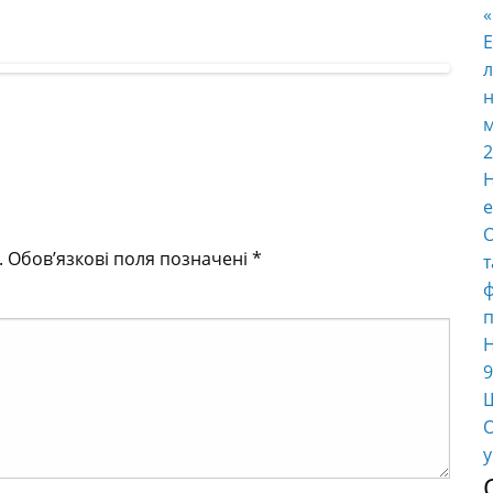
E
л
н
м
2
Н
е
О
т
ф
п
Н
9
Ш
О
у