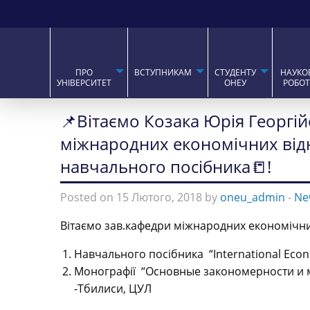
ПРО
ВСТУПНИКАМ
СТУДЕНТУ
НАУКО
УНІВЕРСИТЕТ
ОНЕУ
РОБО
📌Вітаємо Козака Юрія Георгі
міжнародних економічних відн
навчального посібника📒!
Posted on 15 Лютого, 2018 by
oneu_admin
-
Ne
Вітаємо зав.кафедри міжнародних економічни
Навчального посібника “International Econom
Монографії “Основные закономерности и м
-Тбилиси, ЦУЛ