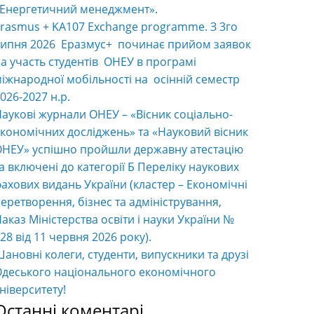
«Енергетичний менеджмент».
rasmus + KA107 Exchange programme. З 3го
ипня 2026 Еразмус+ починає прийом заявок
а участь студентів ОНЕУ в програмі
іжнародної мобільності на осінній семестр
026-2027 н.р.
аукові журнали ОНЕУ – «Вісник соціально-
кономічних досліджень» та «Науковий вісник
НЕУ» успішно пройшли державну атестацію
а включені до категорії Б Переліку наукових
ахових видань України (кластер – Економічні
еретворення, бізнес та адміністрування,
аказ Міністерства освіти і науки України №
28 від 11 червня 2026 року).
ановні колеги, студенти, випускники та друзі
деського національного економічного
ніверситету!
Останні коментарі