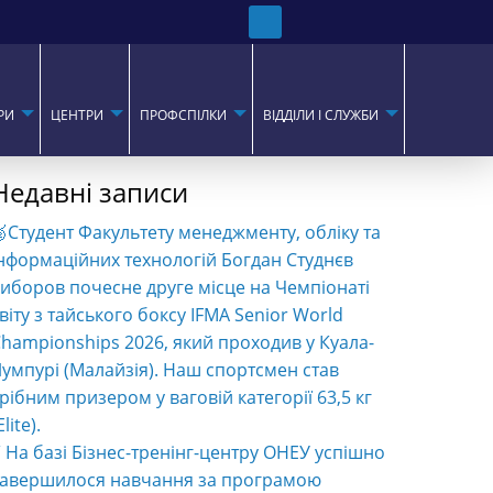
РИ
ЦЕНТРИ
ПРОФСПІЛКИ
ВІДДІЛИ І СЛУЖБИ
Недавні записи
Студент Факультету менеджменту, обліку та
нформаційних технологій Богдан Студнєв
иборов почесне друге місце на Чемпіонаті
віту з тайського боксу IFMA Senior World
hampionships 2026, який проходив у Куала-
умпурі (Малайзія). Наш спортсмен став
рібним призером у ваговій категорії 63,5 кг
Elite).
️ На базі Бізнес-тренінг-центру ОНЕУ успішно
завершилося навчання за програмою