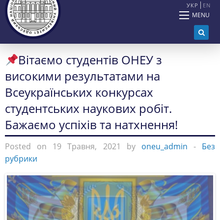
УКР
EN
MENU
Вітаємо студентів ОНЕУ з
високими результатами на
Всеукраїнських конкурсах
студентських наукових робіт.
Бажаємо успіхів та натхнення!
Posted on 19 Травня, 2021 by
oneu_admin
-
Без
рубрики