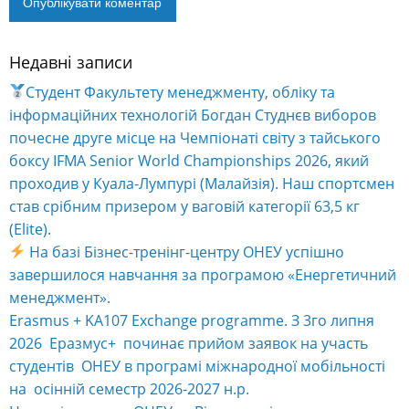
Недавні записи
Alternative:
Студент Факультету менеджменту, обліку та
інформаційних технологій Богдан Студнєв виборов
почесне друге місце на Чемпіонаті світу з тайського
боксу IFMA Senior World Championships 2026, який
проходив у Куала-Лумпурі (Малайзія). Наш спортсмен
став срібним призером у ваговій категорії 63,5 кг
(Elite).
На базі Бізнес-тренінг-центру ОНЕУ успішно
завершилося навчання за програмою «Енергетичний
менеджмент».
Erasmus + KA107 Exchange programme. З 3го липня
2026 Еразмус+ починає прийом заявок на участь
студентів ОНЕУ в програмі міжнародної мобільності
на осінній семестр 2026-2027 н.р.