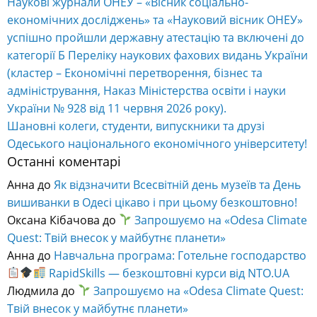
Наукові журнали ОНЕУ – «Вісник соціально-
економічних досліджень» та «Науковий вісник ОНЕУ»
успішно пройшли державну атестацію та включені до
категорії Б Переліку наукових фахових видань України
(кластер – Економічні перетворення, бізнес та
адміністрування, Наказ Міністерства освіти і науки
України № 928 від 11 червня 2026 року).
Шановні колеги, студенти, випускники та друзі
Одеського національного економічного університету!
Останні коментарі
Анна
до
Як відзначити Всесвітній день музеїв та День
вишиванки в Одесі цікаво і при цьому безкоштовно!
Оксана Кібачова
до
Запрошуємо на «Odesa Climate
Quest: Твій внесок у майбутнє планети»
Анна
до
Навчальна програма: Готельне господарство
RapidSkills — безкоштовні курси від NTO.UA
Людмила
до
Запрошуємо на «Odesa Climate Quest:
Твій внесок у майбутнє планети»