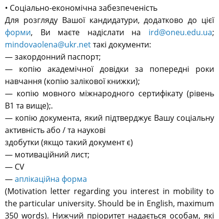
• Соціально-економічна забезпеченість
Для розгляду Вашої кандидатури, додатково до цієї
форми
, Ви маєте надіслати на
ird@oneu.edu.ua
;
mindovaolena@ukr.net
такі документи:
— закордонний паспорт;
— копію академічної довідки за попередні роки
навчання (копію залікової книжки);
— копію мовного міжнародного сертифікату (рівень
В1 та вище);.
— копію документа, який підтверджує Вашу соціальну
активність або / та наукові
здобутки (якщо такий документ є)
— мотиваційний лист;
— CV
—
аплікаційна форма
(Motivation letter regarding you interest in mobility to
the particular university. Should be in English, maximum
350 words). Нижчий пріоритет надається особам, які