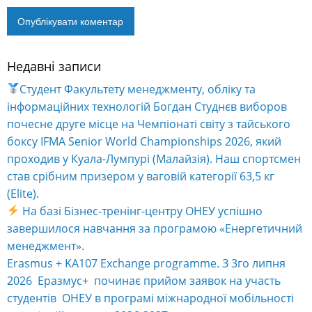
Недавні записи
Alternative:
Студент Факультету менеджменту, обліку та
інформаційних технологій Богдан Студнєв виборов
почесне друге місце на Чемпіонаті світу з тайського
боксу IFMA Senior World Championships 2026, який
проходив у Куала-Лумпурі (Малайзія). Наш спортсмен
став срібним призером у ваговій категорії 63,5 кг
(Elite).
На базі Бізнес-тренінг-центру ОНЕУ успішно
завершилося навчання за програмою «Енергетичний
менеджмент».
Erasmus + KA107 Exchange programme. З 3го липня
2026 Еразмус+ починає прийом заявок на участь
студентів ОНЕУ в програмі міжнародної мобільності