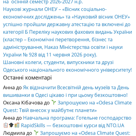
на осінній семестр 2026-2027 н.р.
Наукові журнали ОНЕУ – «Вісник соціально-
економічних досліджень» та «Науковий вісник ОНЕУ»
успішно пройшли державну атестацію та включені до
категорії Б Переліку наукових фахових видань України
(кластер – Економічні перетворення, бізнес та
адміністрування, Наказ Міністерства освіти і науки
України № 928 від 11 червня 2026 року).
Шановні колеги, студенти, випускники та друзі
Одеського національного економічного університету!
Останні коментарі
Анна
до
Як відзначити Всесвітній день музеїв та День
вишиванки в Одесі цікаво і при цьому безкоштовно!
Оксана Кібачова
до
Запрошуємо на «Odesa Climate
Quest: Твій внесок у майбутнє планети»
Анна
до
Навчальна програма: Готельне господарство
RapidSkills — безкоштовні курси від NTO.UA
Людмила
до
Запрошуємо на «Odesa Climate Quest: