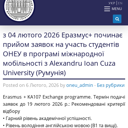
УКР
EN
MENU
з 04 лютого 2026 Еразмус+ починає
прийом заявок на участь студентів
ОНЕУ в програмі міжнародної
мобільності з Alexandru Ioan Cuza
University (Румунія)
Posted on 6 Лютого, 2026 by
oneu_admin
-
Без рубрики
Erasmus + KA107 Exchange programme. Термін подачі
заявок до 19 лютого 2026 р.: Рекомендовані критерії
відбору
• Гарний рівень академічної успішності.
• Рівень володіння англійською мовою (B1 та вищі).