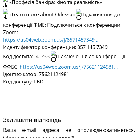
«Професія банкіра: кіно та реальність»
«Learn more about Odessa»
Підключення до
конференції ФМЕ: Подключиться к конференции
Zoom:
https://us04web.zoom.us/j/8571457349…
Идентификатор конференции: 857 145 7349
Код доступа: j41k3B
Підключення до конференції
ФФБС:
https://us04web.zoom.us/j/75621124981…
Ідентифікатор: 75621124981
Код доступу: FBD
Залишити відповідь
Ваша e-mail адреса не оприлюднюватиметься.
Обов’язкові поля позначені
*