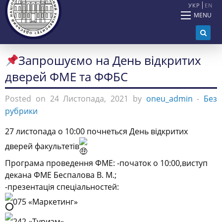
УКР
EN
MENU
Запрошуємо на День відкритих
дверей ФМЕ та ФФБС
Posted on 24 Листопада, 2021 by
oneu_admin
-
Без
рубрики
27 листопада о 10:00 почнеться День відкритих
дверей факультетів
Програма проведення ФМЕ: -початок о 10:00,виступ
декана ФМЕ Беспалова В. М.;
-презентація спеціальностей:
075 «Маркетинг»
242 «Туризм»