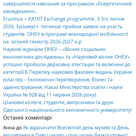
завершилося навчання за програмою «Енергетичний
менеджмент».
Erasmus + KA107 Exchange programme. З 3го липня
2026 Еразмус+ починає прийом заявок на участь
студентів ОНЕУ в програмі міжнародної мобільності
на осінній семестр 2026-2027 н.р.
Наукові журнали ОНЕУ – «Вісник соціально-
економічних досліджень» та «Науковий вісник ОНЕУ»
успішно пройшли державну атестацію та включені до
категорії Б Переліку наукових фахових видань України
(кластер – Економічні перетворення, бізнес та
адміністрування, Наказ Міністерства освіти і науки
України № 928 від 11 червня 2026 року).
Шановні колеги, студенти, випускники та друзі
Одеського національного економічного університету!
Останні коментарі
Анна
до
Як відзначити Всесвітній день музеїв та День
вишиванки в Одесі цікаво і при цьому безкоштовно!