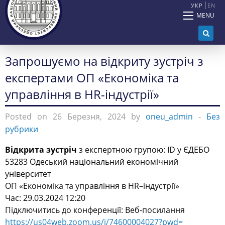
УКР
EN
MENU
Запрошуємо на відкриту зустріч з
експертами ОП «Економіка та
управління в HR-індустрії»
Posted on 26 Березня, 2024 by
oneu_admin
-
Без
рубрики
Відкрита зустріч
з експертною групою: ID у ЄДЕБО
53283
Одеський національний економічний
університет
ОП «Економіка
та управління
в
HR
–
індустрії
»
Час: 29.03.2024 12:20
Підключитись до конференції: Веб-посилання
https://us04web.zoom.us/j/
74600004027?pwd=