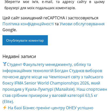
Зберегти моє ім'я, e-mail, та адресу сайту в цьому
браузері для моїх подальших коментарів.
Цей сайт захищений reCAPTCHA і застосовуються
Політика конфіденційності
та
Умови обслуговування
Google.
Недавні записи
Alternative:
Студент Факультету менеджменту, обліку та
інформаційних технологій Богдан Студнєв виборов
почесне друге місце на Чемпіонаті світу з тайського
боксу IFMA Senior World Championships 2026, який
проходив у Куала-Лумпурі (Малайзія). Наш спортсмен
став срібним призером у ваговій категорії 63,5 кг
(Elite).
На базі Бізнес-тренінг-центру ОНЕУ успішно