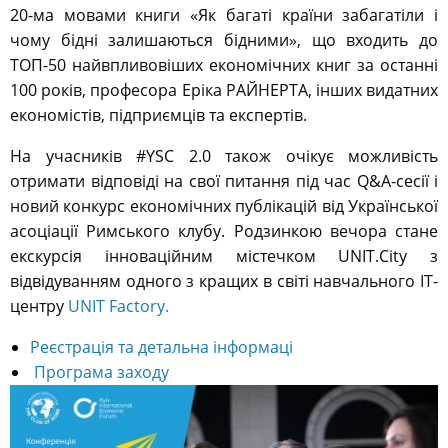
20-ма мовами книги «Як багаті країни забагатіли і
чому бідні залишаються бідними», що входить до
ТОП-50 найвпливовіших економічних книг за останні
100 років, професора Еріка РАЙНЕРТА, інших видатних
економістів, підприємців та експертів.
На учасників #YSC 2.0 також очікує можливість
отримати відповіді на свої питання під час Q&A-сесії і
новий конкурс економічних публікацій від Української
асоціації Римського клубу. Родзинкою вечора стане
екскурсія інноваційним містечком UNIT.City з
відвідуванням одного з кращих в світі навчального ІТ-
центру
UNIT Factory.
Реєстрація та детальна інформаці
Програма заходу