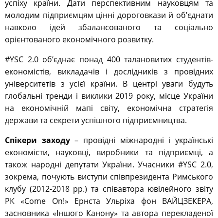
успіху країни. Дати перспективним науковцям та
молодим підприємцям цінні дороговкази й об’єднати
навколо ідей збалансованого та соціально
орієнтованого економічного розвитку.
#YSC 2.0 об’єднає понад 400 талановитих студентів-
економістів, викладачів і дослідників з провідних
університетів з усієї країни. В центрі уваги будуть
глобальні тренди і виклики 2019 року, місце України
на економічній мапі світу, економічна стратегія
держави та секрети успішного підприємництва.
Спікери заходу
– провідні міжнародні і українські
економісти, науковці, виробники та підприємці, а
також народні депутати України. Учасники #YSC 2.0,
зокрема, почують виступи співпрезидента Римського
клубу (2012-2018 рр.) та співавтора ювілейного звіту
РК «Come On!» Ернста Ульріха фон ВАЙЦЗЕКЕРА,
засновника «Іншого Канону» та автора перекладеної