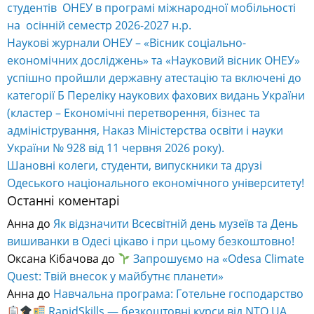
студентів ОНЕУ в програмі міжнародної мобільності
на осінній семестр 2026-2027 н.р.
Наукові журнали ОНЕУ – «Вісник соціально-
економічних досліджень» та «Науковий вісник ОНЕУ»
успішно пройшли державну атестацію та включені до
категорії Б Переліку наукових фахових видань України
(кластер – Економічні перетворення, бізнес та
адміністрування, Наказ Міністерства освіти і науки
України № 928 від 11 червня 2026 року).
Шановні колеги, студенти, випускники та друзі
Одеського національного економічного університету!
Останні коментарі
Анна
до
Як відзначити Всесвітній день музеїв та День
вишиванки в Одесі цікаво і при цьому безкоштовно!
Оксана Кібачова
до
Запрошуємо на «Odesa Climate
Quest: Твій внесок у майбутнє планети»
Анна
до
Навчальна програма: Готельне господарство
RapidSkills — безкоштовні курси від NTO.UA