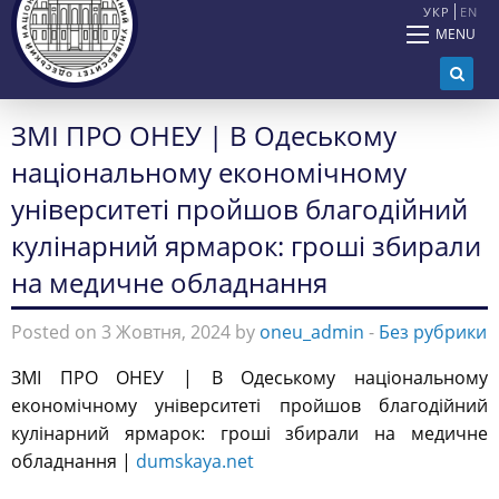
УКР
EN
MENU
ЗМІ ПРО ОНЕУ | В Одеському
національному економічному
університеті пройшов благодійний
кулінарний ярмарок: гроші збирали
на медичне обладнання
Posted on 3 Жовтня, 2024 by
oneu_admin
-
Без рубрики
ЗМІ ПРО ОНЕУ | В Одеському національному
економічному університеті пройшов благодійний
кулінарний ярмарок: гроші збирали на медичне
обладнання |
dumskaya.net