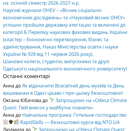
на осінній семестр 2026-2027 н.р.
Наукові журнали ОНЕУ – «Вісник соціально-
економічних досліджень» та «Науковий вісник ОНЕУ»
успішно пройшли державну атестацію та включені до
категорії Б Переліку наукових фахових видань України
(кластер – Економічні перетворення, бізнес та
адміністрування, Наказ Міністерства освіти і науки
України № 928 від 11 червня 2026 року).
Шановні колеги, студенти, випускники та друзі
Одеського національного економічного університету!
Останні коментарі
Анна
до
Як відзначити Всесвітній день музеїв та День
вишиванки в Одесі цікаво і при цьому безкоштовно!
Оксана Кібачова
до
Запрошуємо на «Odesa Climate
Quest: Твій внесок у майбутнє планети»
Анна
до
Навчальна програма: Готельне господарство
RapidSkills — безкоштовні курси від NTO.UA
Людмила
до
Запрошуємо на «Odesa Climate Quest: