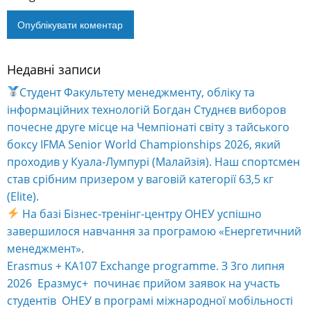
Недавні записи
Alternative:
Студент Факультету менеджменту, обліку та
інформаційних технологій Богдан Студнєв виборов
почесне друге місце на Чемпіонаті світу з тайського
боксу IFMA Senior World Championships 2026, який
проходив у Куала-Лумпурі (Малайзія). Наш спортсмен
став срібним призером у ваговій категорії 63,5 кг
(Elite).
На базі Бізнес-тренінг-центру ОНЕУ успішно
завершилося навчання за програмою «Енергетичний
менеджмент».
Erasmus + KA107 Exchange programme. З 3го липня
2026 Еразмус+ починає прийом заявок на участь
студентів ОНЕУ в програмі міжнародної мобільності