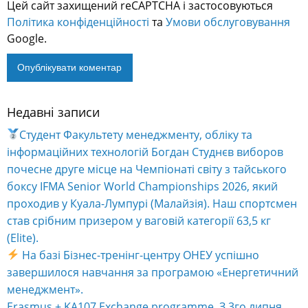
Цей сайт захищений reCAPTCHA і застосовуються
Політика конфіденційності
та
Умови обслуговування
Google.
Недавні записи
Alternative:
Студент Факультету менеджменту, обліку та
інформаційних технологій Богдан Студнєв виборов
почесне друге місце на Чемпіонаті світу з тайського
боксу IFMA Senior World Championships 2026, який
проходив у Куала-Лумпурі (Малайзія). Наш спортсмен
став срібним призером у ваговій категорії 63,5 кг
(Elite).
На базі Бізнес-тренінг-центру ОНЕУ успішно
завершилося навчання за програмою «Енергетичний
менеджмент».
Erasmus + KA107 Exchange programme. З 3го липня