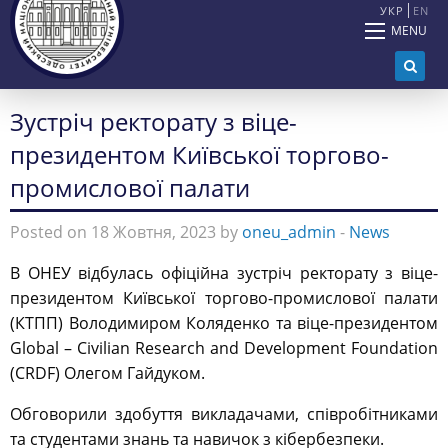
УКР
EN
MENU
Зустріч ректорату з віце-
президентом Київської торгово-
промислової палати
Posted on 18 Жовтня, 2023 by
oneu_admin
-
News
В ОНЕУ відбулась офіційна зустріч ректорату з віце-
президентом Київської торгово-промислової палати
(КТПП) Володимиром Коляденко та віце-президентом
Global – Civilian Research and Development Foundation
(CRDF) Олегом Гайдуком.
Обговорили здобуття викладачами, співробітниками
та студентами знань та навичок з кібербезпеки.