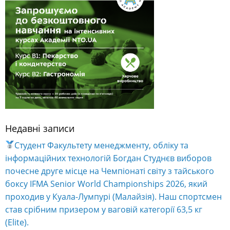
Недавні записи
Студент Факультету менеджменту, обліку та
інформаційних технологій Богдан Студнєв виборов
почесне друге місце на Чемпіонаті світу з тайського
боксу IFMA Senior World Championships 2026, який
проходив у Куала-Лумпурі (Малайзія). Наш спортсмен
став срібним призером у ваговій категорії 63,5 кг
(Elite).