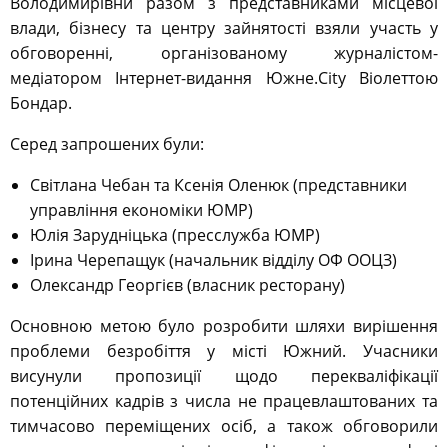
Володимирівни разом з представниками місцевої
влади, бізнесу та центру зайнятості взяли участь у
обговоренні, організованому журналістом-
медіатором Інтернет-видання Южне.City Віолеттою
Бондар.
Серед запрошених були:
Світлана Чебан та Ксенія Оленюк (представники
управління економіки ЮМР)
Юлія Зарудніцька (пресслужба ЮМР)
Ірина Черепащук (начальник відділу ОФ ООЦЗ)
Олександр Георгієв (власник ресторану)
Основною метою було розробити шляхи вирішення
проблеми безробіття у місті Южний. Учасники
висунули пропозиції щодо перекваліфікації
потенційних кадрів з числа не працевлаштованих та
тимчасово переміщених осіб, а також обговорили