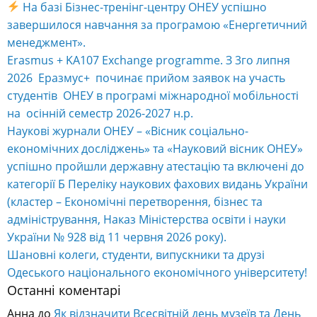
На базі Бізнес-тренінг-центру ОНЕУ успішно
завершилося навчання за програмою «Енергетичний
менеджмент».
Erasmus + KA107 Exchange programme. З 3го липня
2026 Еразмус+ починає прийом заявок на участь
студентів ОНЕУ в програмі міжнародної мобільності
на осінній семестр 2026-2027 н.р.
Наукові журнали ОНЕУ – «Вісник соціально-
економічних досліджень» та «Науковий вісник ОНЕУ»
успішно пройшли державну атестацію та включені до
категорії Б Переліку наукових фахових видань України
(кластер – Економічні перетворення, бізнес та
адміністрування, Наказ Міністерства освіти і науки
України № 928 від 11 червня 2026 року).
Шановні колеги, студенти, випускники та друзі
Одеського національного економічного університету!
Останні коментарі
Анна
до
Як відзначити Всесвітній день музеїв та День