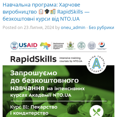
Навчальна програма: Харчове
виробництво
RapidSkills —
безкоштовні курси від NTO.UA
Posted on 23 Липня, 2024 by
oneu_admin
-
Без рубрики