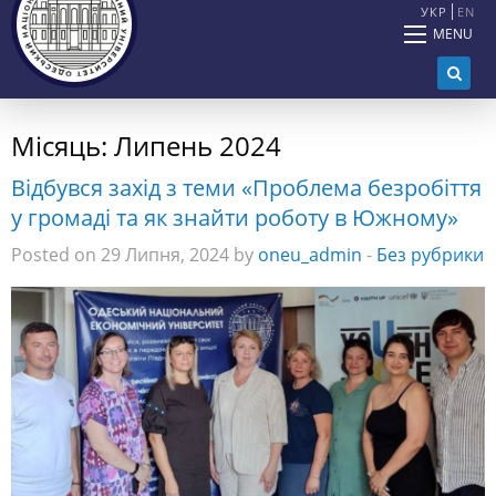
УКР
EN
MENU
Місяць:
Липень 2024
Відбувся захід з теми «Проблема безробіття
у громаді та як знайти роботу в Южному»
Posted on 29 Липня, 2024 by
oneu_admin
-
Без рубрики