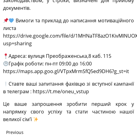
законодавством, у строки, визначені для прийому
документів.
Вимоги та приклад до написання мотиваційного
листа
https://drive.google.com/file/d/1MHNaTF8azO1KivMINUO
usp=sharing
Адреса: вулиця Преображенська,8 каб. 115
Графік роботи: пн-пт 09:00 до 16:00
https://maps.app.goo.gl/VTpxMrmSfQ5ed9DH6?g_st=it
Ставте ваші запитання фахівцю зі вступної кампанії
в телеграм : https://t.me/oneu_vstup
Це ваше запрошення зробити перший крок у
напрямку свого успіху та стати частиною нашої
великої сім’ї
Previous