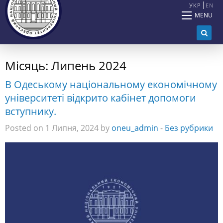
УКР
EN
MENU
Місяць:
Липень 2024
В Одеському національному економічному
університеті відкрито кабінет допомоги
вступнику.
Posted on 1 Липня, 2024 by
oneu_admin
-
Без рубрики