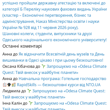
успішно пройшли державну атестацію та включені до
категорії Б Переліку наукових фахових видань України
(кластер – Економічні перетворення, бізнес та
адміністрування, Наказ Міністерства освіти і науки
України № 928 від 11 червня 2026 року).
Шановні колеги, студенти, випускники та друзі
Одеського національного економічного університету!
Останні коментарі
Анна
до
Як відзначити Всесвітній день музеїв та День
вишиванки в Одесі цікаво і при цьому безкоштовно!
Оксана Кібачова
до
Запрошуємо на «Odesa Climate
Quest: Твій внесок у майбутнє планети»
Анна
до
Навчальна програма: Готельне господарство
RapidSkills — безкоштовні курси від NTO.UA
Людмила
до
Запрошуємо на «Odesa Climate Quest:
Твій внесок у майбутнє планети»
Інна Калін
до
Запрошуємо на «Odesa Climate Quest:
Твій внесок у майбутнє планети»