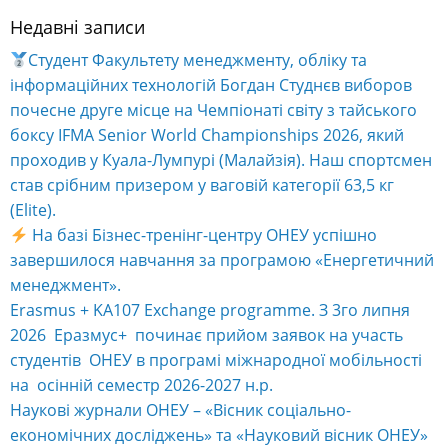
Недавні записи
Студент Факультету менеджменту, обліку та
інформаційних технологій Богдан Студнєв виборов
почесне друге місце на Чемпіонаті світу з тайського
боксу IFMA Senior World Championships 2026, який
проходив у Куала-Лумпурі (Малайзія). Наш спортсмен
став срібним призером у ваговій категорії 63,5 кг
(Elite).
На базі Бізнес-тренінг-центру ОНЕУ успішно
завершилося навчання за програмою «Енергетичний
менеджмент».
Erasmus + KA107 Exchange programme. З 3го липня
2026 Еразмус+ починає прийом заявок на участь
студентів ОНЕУ в програмі міжнародної мобільності
на осінній семестр 2026-2027 н.р.
Наукові журнали ОНЕУ – «Вісник соціально-
економічних досліджень» та «Науковий вісник ОНЕУ»