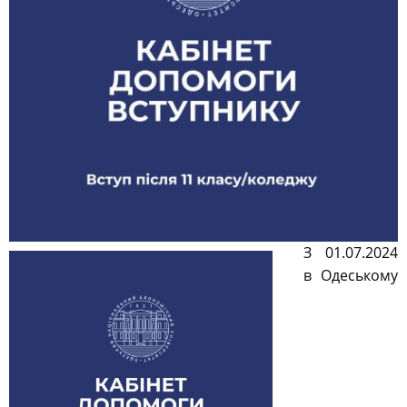
З 01
.07.2024
в Одеському