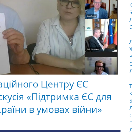
К
Б
С
Г
Л
В
С
Ч
аційного Центру ЄС
Т
скусія «Підтримка ЄС для
К
Б
країни в умовах війни»
С
s
Г
Л