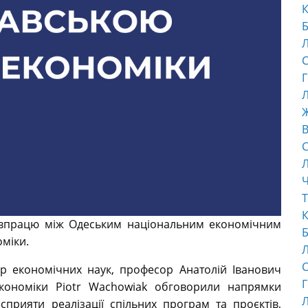
К
Б
С
Г
Л
В
С
Ч
Т
К
івпрацю між Одеським національним економічним
Б
міки.
С
ор економічних наук, професор Анатолій Іванович
Г
кономіки Piotr Wachowiak обговорили напрямки
Л
 сприяти реалізації спільних програм та проєктів,