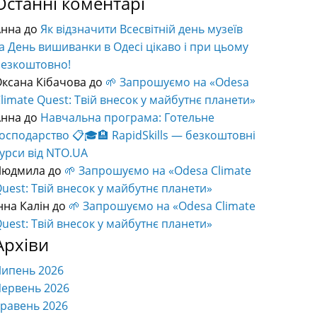
Останні коментарі
Анна
до
Як відзначити Всесвітній день музеїв
а День вишиванки в Одесі цікаво і при цьому
безкоштовно!
ксана Кібачова
до
🌱 Запрошуємо на «Odesa
limate Quest: Твій внесок у майбутнє планети»
Анна
до
Навчальна програма: Готельне
осподарство 📋🎓🏨 RapidSkills — безкоштовні
урси від NTO.UA
Людмила
до
🌱 Запрошуємо на «Odesa Climate
uest: Твій внесок у майбутнє планети»
нна Калін
до
🌱 Запрошуємо на «Odesa Climate
uest: Твій внесок у майбутнє планети»
Архіви
Липень 2026
ервень 2026
равень 2026