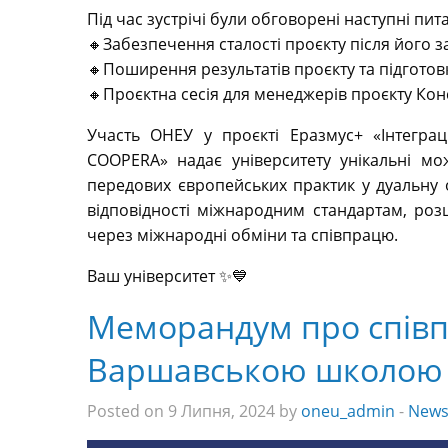
Під час зустрічі були обговорені наступні пит
🔸Забезпечення сталості проєкту після його 
🔸Поширення результатів проєкту та підготовк
🔸Проєктна сесія для менеджерів проєкту Кон
Участь ОНЕУ у проєкті Еразмус+ «Інтеграц
COOPERA» надає університету унікальні м
передових європейських практик у дуальну ос
відповідності міжнародним стандартам, роз
через міжнародні обміни та співпрацю.
Ваш університет ✨💙
Меморандум про спів
Варшавською школою 
Posted on 9 Липня, 2024 by
oneu_admin
-
New