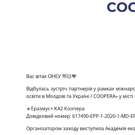
Вас вітає ОНЕУ 👋🏻💙
Відбулась зустріч партнерів у рамках міжнар
освіти в Молдові та Україні / COOPERA» у міст
🔹Еразмус+ КА2 Коопера
Довідковий номер: 617490-EPP-1-2020-1-MD-
Організатором заходу виступила Академія ек