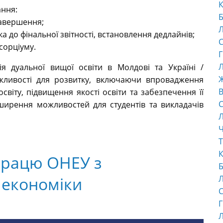
К
ання:
Б
завершення;
а до фінальної звітності, встановлення дедлайнів;
С
сорціуму.
Г
Л
ія дуальної вищої освіти в Молдові та Україні /
ожливості для розвитку, включаючи впровадження
В
віту, підвищення якості освіти та забезпечення її
С
ширення можливостей для студентів та викладачів
Ч
Т
К
працю ОНЕУ з
Б
економіки
С
Г
s
Л