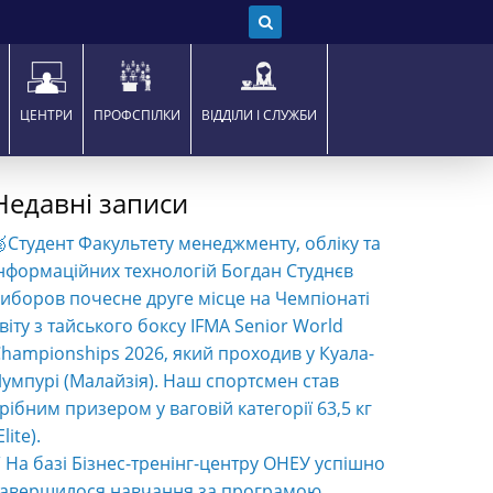
ЦЕНТРИ
ПРОФСПІЛКИ
ВІДДІЛИ І СЛУЖБИ
Недавні записи
Студент Факультету менеджменту, обліку та
нформаційних технологій Богдан Студнєв
иборов почесне друге місце на Чемпіонаті
віту з тайського боксу IFMA Senior World
hampionships 2026, який проходив у Куала-
умпурі (Малайзія). Наш спортсмен став
рібним призером у ваговій категорії 63,5 кг
Elite).
️ На базі Бізнес-тренінг-центру ОНЕУ успішно
завершилося навчання за програмою