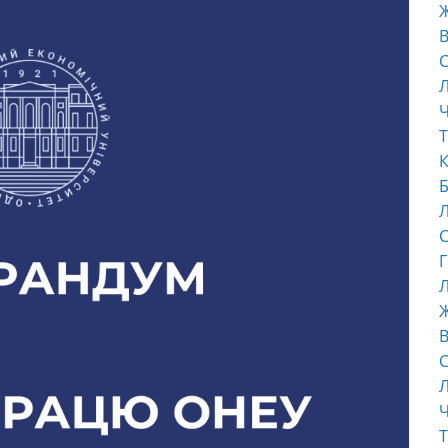
В
С
Ч
Т
К
Б
С
Г
Л
В
С
Ч
Т