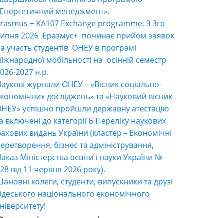
«Енергетичний менеджмент».
rasmus + KA107 Exchange programme. З 3го
ипня 2026 Еразмус+ починає прийом заявок
а участь студентів ОНЕУ в програмі
іжнародної мобільності на осінній семестр
026-2027 н.р.
аукові журнали ОНЕУ – «Вісник соціально-
кономічних досліджень» та «Науковий вісник
НЕУ» успішно пройшли державну атестацію
а включені до категорії Б Переліку наукових
ахових видань України (кластер – Економічні
еретворення, бізнес та адміністрування,
аказ Міністерства освіти і науки України №
28 від 11 червня 2026 року).
ановні колеги, студенти, випускники та друзі
деського національного економічного
ніверситету!