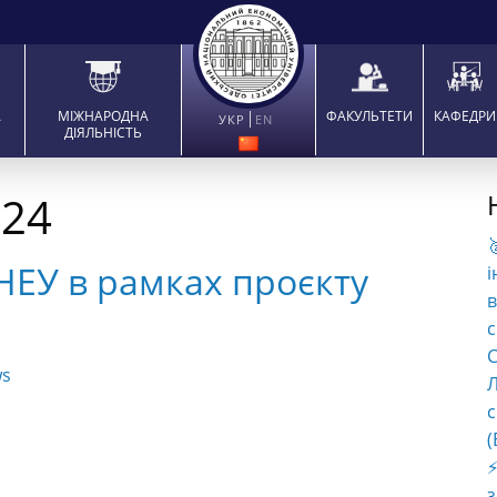
А
МІЖНАРОДНА
ФАКУЛЬТЕТИ
КАФЕДРИ
УКР
EN
ДІЯЛЬНІСТЬ
024

НЕУ в рамках проєкту
і
в
с
C
s
Л
с
(
⚡