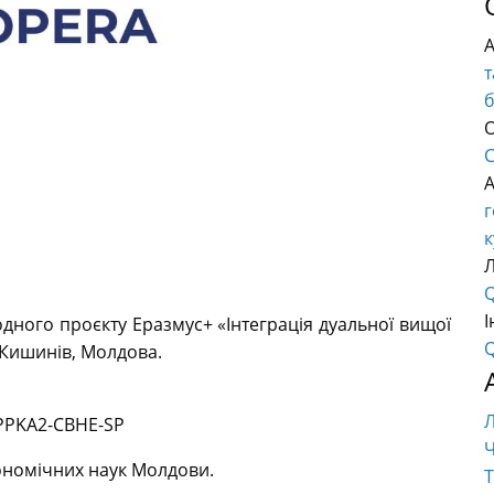
т
О
C
г
к
Q
І
одного проєкту Еразмус+ «Інтеграція дуальної вищої
Q
і Кишинів, Молдова.
EPPKA2-CBHE-SP
Ч
ономічних наук Молдови.
Т