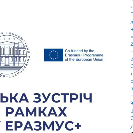
E
л
н
м
2
Н
е
О
т
ф
п
Н
9
Ш
О
у