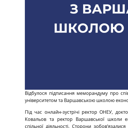
Відбулося підписання меморандуму про сп
університетом та Варшавською школою еконо
Під час онлайн-зустрічі ректор ОНЕУ, докт
Ковальов та ректор Варшавської школи е
спільної діяльності. Сторони зобов’язалися