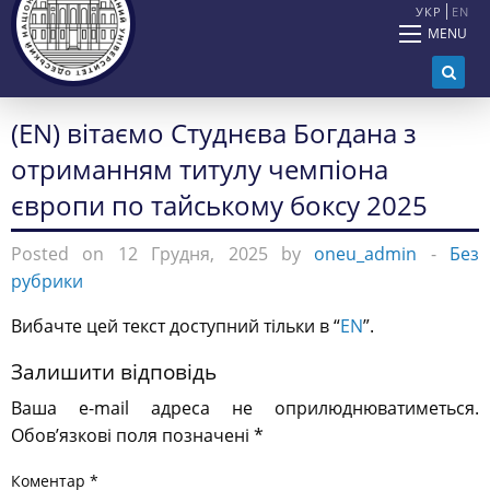
УКР
EN
MENU
(EN) вітаємо Студнєва Богдана з
отриманням титулу чемпіона
європи по тайському боксу 2025
Posted on 12 Грудня, 2025 by
oneu_admin
-
Без
рубрики
Вибачте цей текст доступний тільки в “
EN
”.
Залишити відповідь
Ваша e-mail адреса не оприлюднюватиметься.
Обов’язкові поля позначені
*
Коментар
*