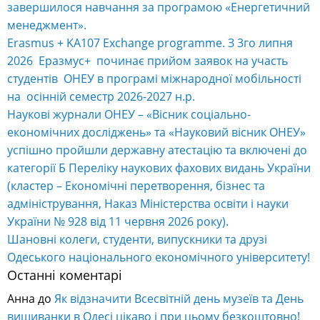
завершилося навчання за програмою «Енергетичний
менеджмент».
Erasmus + KA107 Exchange programme. З 3го липня
2026 Еразмус+ починає прийом заявок на участь
студентів ОНЕУ в програмі міжнародної мобільності
на осінній семестр 2026-2027 н.р.
Наукові журнали ОНЕУ – «Вісник соціально-
економічних досліджень» та «Науковий вісник ОНЕУ»
успішно пройшли державну атестацію та включені до
категорії Б Переліку наукових фахових видань України
(кластер – Економічні перетворення, бізнес та
адміністрування, Наказ Міністерства освіти і науки
України № 928 від 11 червня 2026 року).
Шановні колеги, студенти, випускники та друзі
Одеського національного економічного університету!
Останні коментарі
Анна
до
Як відзначити Всесвітній день музеїв та День
вишиванки в Одесі цікаво і при цьому безкоштовно!