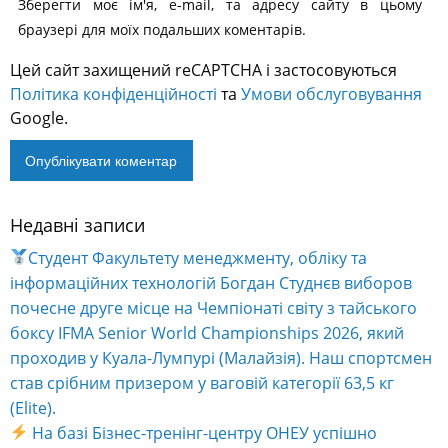
Зберегти моє ім'я, e-mail, та адресу сайту в цьому
браузері для моїх подальших коментарів.
Цей сайт захищений reCAPTCHA і застосовуються
Політика конфіденційності
та
Умови обслуговування
Google.
Недавні записи
Alternative:
Студент Факультету менеджменту, обліку та
інформаційних технологій Богдан Студнєв виборов
почесне друге місце на Чемпіонаті світу з тайського
боксу IFMA Senior World Championships 2026, який
проходив у Куала-Лумпурі (Малайзія). Наш спортсмен
став срібним призером у ваговій категорії 63,5 кг
(Elite).
На базі Бізнес-тренінг-центру ОНЕУ успішно