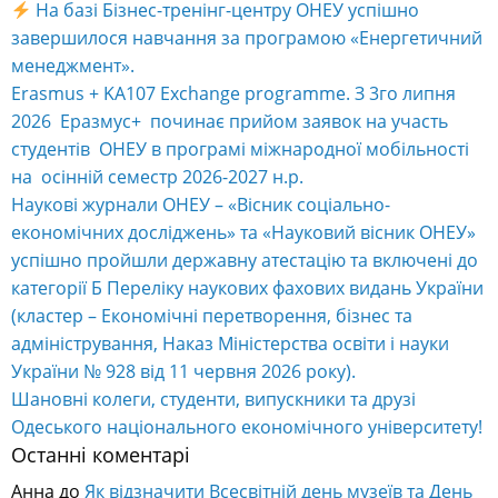
На базі Бізнес-тренінг-центру ОНЕУ успішно
завершилося навчання за програмою «Енергетичний
менеджмент».
Erasmus + KA107 Exchange programme. З 3го липня
2026 Еразмус+ починає прийом заявок на участь
студентів ОНЕУ в програмі міжнародної мобільності
на осінній семестр 2026-2027 н.р.
Наукові журнали ОНЕУ – «Вісник соціально-
економічних досліджень» та «Науковий вісник ОНЕУ»
успішно пройшли державну атестацію та включені до
категорії Б Переліку наукових фахових видань України
(кластер – Економічні перетворення, бізнес та
адміністрування, Наказ Міністерства освіти і науки
України № 928 від 11 червня 2026 року).
Шановні колеги, студенти, випускники та друзі
Одеського національного економічного університету!
Останні коментарі
Анна
до
Як відзначити Всесвітній день музеїв та День