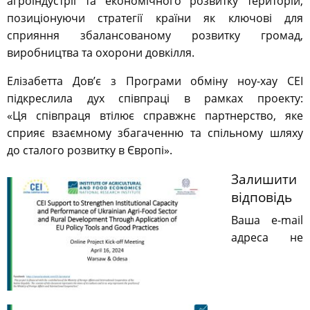
агроіндустрії та економічного розвитку територій,
позиціонуючи стратегії країни як ключові для
сприяння збалансованому розвитку громад,
виробництва та охорони довкілля.
Елізабетта Дов’є з Програми обміну ноу-хау CEI
підкреслила дух співпраці в рамках проекту:
«Ця співпраця втілює справжнє партнерство, яке
сприяє взаємному збагаченню та спільному шляху
до сталого розвитку в Європі».
Залишити
відповідь
Ваша e-mail
адреса не