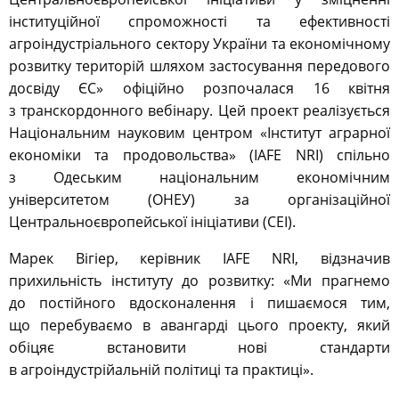
інституційної спроможності та ефективності
агроіндустріального сектору України та економічному
розвитку територій шляхом застосування передового
досвіду ЄС» офіційно розпочалася 16 квітня
з транскордонного вебінару. Цей проект реалізується
Національним науковим центром «Інститут аграрної
економіки та продовольства» (IAFE NRI) спільно
з Одеським національним економічним
університетом (ОНЕУ) за організаційної
Центральноєвропейської ініціативи (CEI).
Марек Вігіер, керівник IAFE NRI, відзначив
прихильність інституту до розвитку: «Ми прагнемо
до постійного вдосконалення і пишаємося тим,
що перебуваємо в авангарді цього проекту, який
обіцяє встановити нові стандарти
в агроіндустрійальній політиці та практиці».