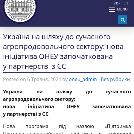
УКР
EN
MENU
Україна на шляху до сучасного
агропродовольчого сектору: нова
ініціатива ОНЕУ започаткована
у партнерстві з ЄС
Posted on 6 Травня, 2024 by
oneu_admin
-
Без рубрики
Україна на шляху до сучасного
агропродовольчого сектору:
нова ініціатива ОНЕУ започаткована
у партнерстві з ЄС
Нова програма під назвою «Підтримка
Центральноєвропейської ініціативи у зміцненні