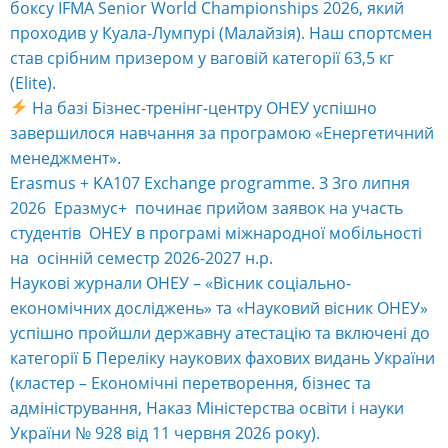
боксу IFMA Senior World Championships 2026, який
проходив у Куала-Лумпурі (Малайзія). Наш спортсмен
став срібним призером у ваговій категорії 63,5 кг
(Elite).
На базі Бізнес-тренінг-центру ОНЕУ успішно
завершилося навчання за програмою «Енергетичний
менеджмент».
Erasmus + KA107 Exchange programme. З 3го липня
2026 Еразмус+ починає прийом заявок на участь
студентів ОНЕУ в програмі міжнародної мобільності
на осінній семестр 2026-2027 н.р.
Наукові журнали ОНЕУ – «Вісник соціально-
економічних досліджень» та «Науковий вісник ОНЕУ»
успішно пройшли державну атестацію та включені до
категорії Б Переліку наукових фахових видань України
(кластер – Економічні перетворення, бізнес та
адміністрування, Наказ Міністерства освіти і науки
України № 928 від 11 червня 2026 року).