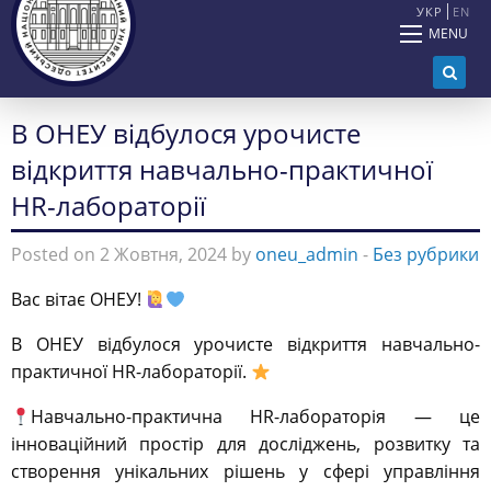
УКР
EN
MENU
В ОНЕУ відбулося урочисте
відкриття навчально-практичної
HR-лабораторії
Posted on 2 Жовтня, 2024 by
oneu_admin
-
Без рубрики
Вас вітає ОНЕУ!
В ОНЕУ відбулося урочисте відкриття навчально-
практичної HR-лабораторії.
Навчально-практична HR-лабораторія — це
інноваційний простір для досліджень, розвитку та
створення унікальних рішень у сфері управління