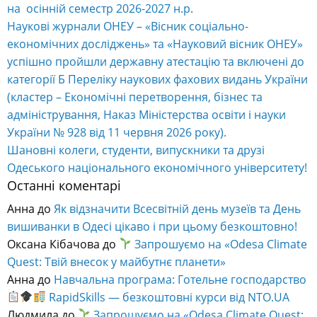
на осінній семестр 2026-2027 н.р.
Наукові журнали ОНЕУ – «Вісник соціально-
економічних досліджень» та «Науковий вісник ОНЕУ»
успішно пройшли державну атестацію та включені до
категорії Б Переліку наукових фахових видань України
(кластер – Економічні перетворення, бізнес та
адміністрування, Наказ Міністерства освіти і науки
України № 928 від 11 червня 2026 року).
Шановні колеги, студенти, випускники та друзі
Одеського національного економічного університету!
Останні коментарі
Анна
до
Як відзначити Всесвітній день музеїв та День
вишиванки в Одесі цікаво і при цьому безкоштовно!
Оксана Кібачова
до
Запрошуємо на «Odesa Climate
Quest: Твій внесок у майбутнє планети»
Анна
до
Навчальна програма: Готельне господарство
RapidSkills — безкоштовні курси від NTO.UA
Людмила
до
Запрошуємо на «Odesa Climate Quest: