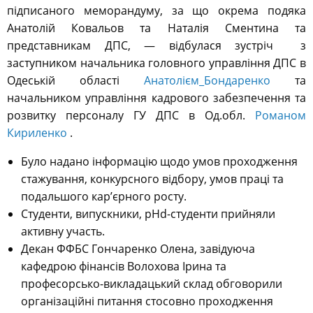
підписаного меморандуму, за що окрема подяка
Анатолій Ковальов
та
Наталія Сментина
та
представникам ДПС, — відбулася зустріч
з
заступником начальника головного управління ДПС в
Одеській області
Анатолієм_Бондаренко
та
начальником управління кадрового забезпечення та
розвитку персоналу ГУ ДПС в Од.обл.
Романом
Кириленко
.
Було надано інформацію щодо умов проходження
стажування, конкурсного відбору, умов праці та
подальшого кар’єрного росту.
Студенти, випускники, pHd-студенти прийняли
активну участь.
Декан ФФБС Гончаренко Олена, завідуюча
кафедрою фінансів Волохова Ірина та
професорсько-викладацький склад обговорили
організаційні питання стосовно проходження