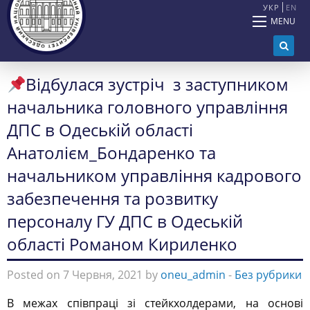
УКР
EN
MENU
Відбулася зустріч з заступником
начальника головного управління
ДПС в Одеській області
Анатолієм_Бондаренко та
начальником управління кадрового
забезпечення та розвитку
персоналу ГУ ДПС в Одеській
області Романом Кириленко
Posted on 7 Червня, 2021 by
oneu_admin
-
Без рубрики
В межах співпраці зі стейкхолдерами, на основі