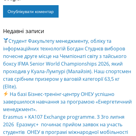
Недавні записи
Alternative:
Студент Факультету менеджменту, обліку та
інформаційних технологій Богдан Студнєв виборов
почесне друге місце на Чемпіонаті світу з тайського
боксу IFMA Senior World Championships 2026, який
проходив у Куала-Лумпурі (Малайзія). Наш спортсмен
став срібним призером у ваговій категорії 63,5 кг
(Elite).
На базі Бізнес-тренінг-центру ОНЕУ успішно
завершилося навчання за програмою «Енергетичний
менеджмент».
Erasmus + KA107 Exchange programme. З 3го липня
2026 Еразмус+ починає прийом заявок на участь
студентів ОНЕУ в програмі міжнародної мобільності