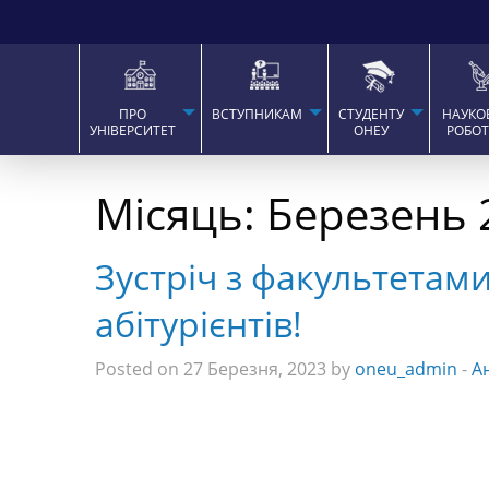
ПРО
ВСТУПНИКАМ
СТУДЕНТУ
НАУКО
УНІВЕРСИТЕТ
ОНЕУ
РОБО
Місяць:
Березень 
Зустріч з факультетам
абітурієнтів!
Posted on 27 Березня, 2023 by
oneu_admin
-
А