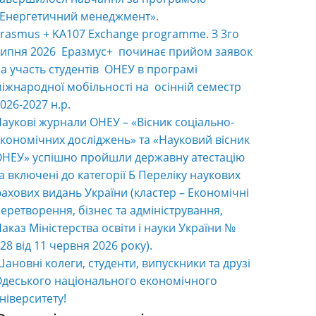
«Енергетичний менеджмент».
rasmus + KA107 Exchange programme. З 3го
ипня 2026 Еразмус+ починає прийом заявок
а участь студентів ОНЕУ в програмі
іжнародної мобільності на осінній семестр
026-2027 н.р.
аукові журнали ОНЕУ – «Вісник соціально-
кономічних досліджень» та «Науковий вісник
НЕУ» успішно пройшли державну атестацію
а включені до категорії Б Переліку наукових
ахових видань України (кластер – Економічні
еретворення, бізнес та адміністрування,
аказ Міністерства освіти і науки України №
28 від 11 червня 2026 року).
ановні колеги, студенти, випускники та друзі
деського національного економічного
ніверситету!