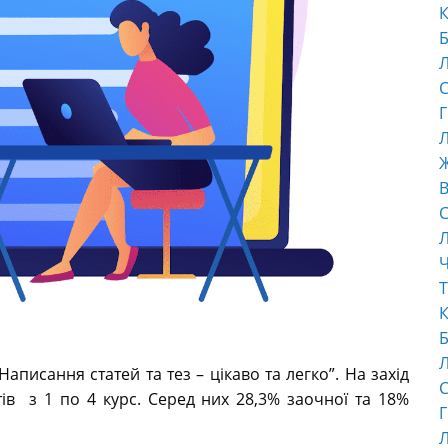
К
Б
С
Г
Л
В
С
Ч
Т
К
Б
аписання статей та тез – цікаво та легко”. На захід
С
тів з 1 по 4 курс. Серед них 28,3% заочної та 18%
Г
Л