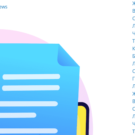
ews
В
С
Ч
Т
К
Б
С
Г
Л
В
С
Ч
Т