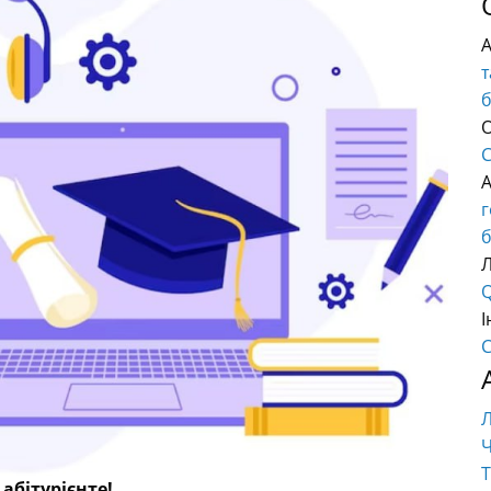
т
О
C
б
Q
І
C
Ч
Т
 абітурієнте!