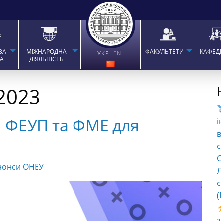
ВА
МІЖНАРОДНА
ФАКУЛЬТЕТИ
КАФЕД
УКР
EN
ТА
ДІЯЛЬНІСТЬ
2023
и ФЕУП та ФМЕ для
і
в
с
C
нонси ОНЕУ
Л
с
(