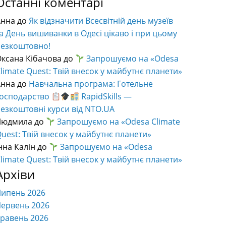
Останні коментарі
Анна
до
Як відзначити Всесвітній день музеїв
а День вишиванки в Одесі цікаво і при цьому
безкоштовно!
ксана Кібачова
до
Запрошуємо на «Odesa
limate Quest: Твій внесок у майбутнє планети»
Анна
до
Навчальна програма: Готельне
господарство
RapidSkills —
езкоштовні курси від NTO.UA
Людмила
до
Запрошуємо на «Odesa Climate
uest: Твій внесок у майбутнє планети»
нна Калін
до
Запрошуємо на «Odesa
limate Quest: Твій внесок у майбутнє планети»
Архіви
Липень 2026
ервень 2026
равень 2026