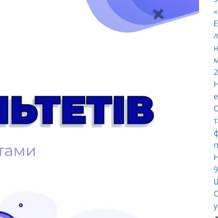
E
л
н
м
2
Н
е
О
т
ф
п
Н
9
Ш
О
у