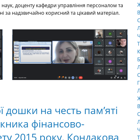
т. наук, доценту кафедри управління персоналом та
В
ні за надзвичайно корисний та цікавий матеріал.
С
Ч
Т
К
Б
С
Г
Л
В
 дошки на честь пам’яті
С
скника фінансово-
Ч
ту 2015 року, Кондакова
Т