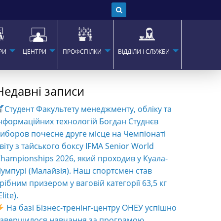
РИ
ЦЕНТРИ
ПРОФСПІЛКИ
ВІДДІЛИ І СЛУЖБИ
Недавні записи
Студент Факультету менеджменту, обліку та
нформаційних технологій Богдан Студнєв
иборов почесне друге місце на Чемпіонаті
віту з тайського боксу IFMA Senior World
hampionships 2026, який проходив у Куала-
умпурі (Малайзія). Наш спортсмен став
рібним призером у ваговій категорії 63,5 кг
Elite).
На базі Бізнес-тренінг-центру ОНЕУ успішно
завершилося навчання за програмою