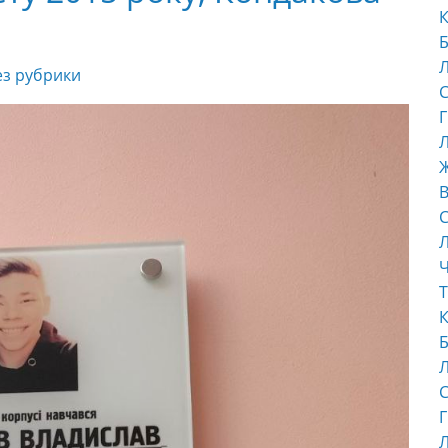
К
Б
ез рубрики
С
Г
Л
В
С
Ч
Т
К
Б
С
Г
Л