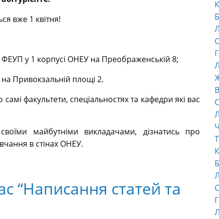
К
Б
ся вже 1 квітня!
С
Г
и ФЕУП у 1 корпусі ОНЕУ на Преображенській 8;
Л
У на Привокзальній площі 2.
В
 самі факультети, спеціальностях та кафедри які вас
С
Ч
 своїми майбутніми викладачами, дізнатись про
Т
вчання в стінах ОНЕУ.
К
Б
с “Написання статей та
С
Г
Л