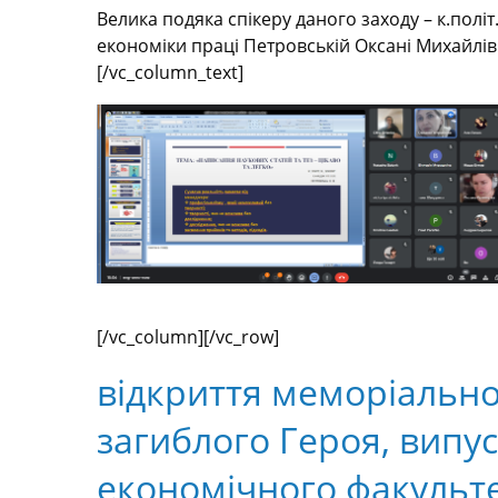
Велика подяка спікеру даного заходу – к.полі
економіки праці Петровській Оксані Михайлів
[/vc_column_text]
[/vc_column][/vc_row]
відкриття меморіальної
загиблого Героя, випу
економічного факульте