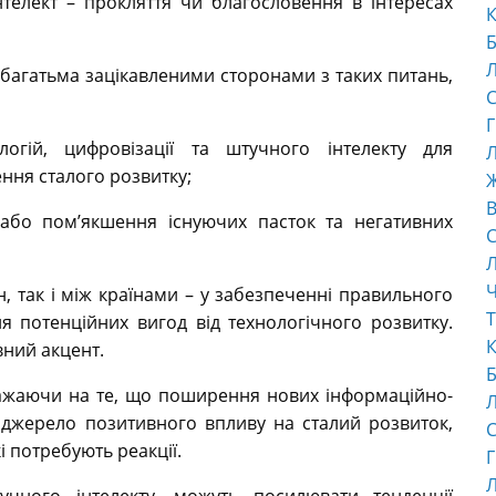
нтелект – прокляття чи благословення в інтересах
К
Б
багатьма зацікавленими сторонами з таких питань,
С
Г
огій, цифровізації та штучного інтелекту для
Л
ння сталого розвитку;
В
або пом’якшення існуючих пасток та негативних
С
Ч
їн, так і між країнами – у забезпеченні правильного
Т
 потенційних вигод від технологічного розвитку.
К
вний акцент.
Б
ажаючи на те, що поширення нових інформаційно-
к джерело позитивного впливу на сталий розвиток,
С
 потребують реакції.
Г
Л