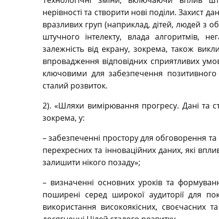
Технологічні зміни, включаючи вплив шт
нерівності та створити нові поділи. Захист да
вразливих груп (наприклад, дітей, людей з 
штучного інтелекту, влада алгоритмів, не
залежність від екрану, зокрема, також вик
впровадження відповідних сприятливих умов 
ключовими для забезпечення позитивного в
сталий розвиток.
2). «Шляхи вимірювання прогресу. Дані та с
зокрема, у:
– забезпеченні простору для обговорення та
перехресних та інноваційних даних, які впл
залишити нікого позаду»;
– визначенні основних уроків та формуван
поширені серед широкої аудиторії для пок
використання високоякісних, своєчасних т