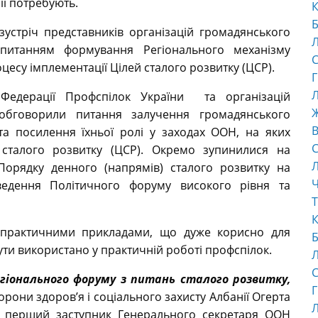
 її потребують.
К
Б
устріч представників організацій громадянського
 питанням формування Регіонального механізму
С
цесу імплементації Цілей сталого розвитку (ЦСР).
Г
Л
ї Федерації Профспілок України та організацій
 обговорили питання залучення громадянського
В
та посилення їхньої ролі у заходах ООН, на яких
С
 сталого розвитку (ЦСР). Окремо зупинилися на
орядку денного (напрямів) сталого розвитку на
Ч
оведення Політичного форуму високого рівня та
Т
К
а практичними прикладами, що дуже корисно для
Б
ути використано у практичній роботі профспілок.
С
егіонального форуму з питань сталого розвитку,
Г
орони здоров’я і соціального захисту Албанії Огерта
Л
и перший заступник Генерального секретаря ООН