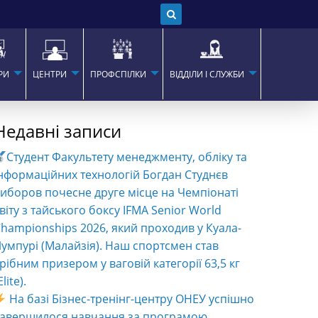
РИ
ЦЕНТРИ
ПРОФСПІЛКИ
ВІДДІЛИ І СЛУЖБИ
Недавні записи
Студент Факультету менеджменту, обліку та
нформаційних технологій Богдан Студнєв
иборов почесне друге місце на Чемпіонаті
віту з тайського боксу IFMA Senior World
hampionships 2026, який проходив у Куала-
умпурі (Малайзія). Наш спортсмен став
рібним призером у ваговій категорії 63,5 кг
Elite).
На базі Бізнес-тренінг-центру ОНЕУ успішно
завершилося навчання за програмою