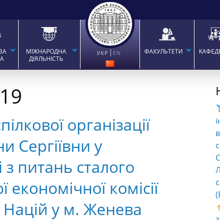
ВА
МІЖНАРОДНА
ФАКУЛЬТЕТИ
КАФЕД
УКР
EN
ТА
ДІЯЛЬНІСТЬ
019
ілкової організації
і
в
и Сергіївни у
с
C
 з питань сталого
Л
с
 економічної комісії
(
 Націй у м. Женева