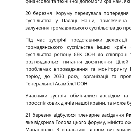
фінансової та технічної допомоги країнам, які
20 березня Форуму передувала попередня з
суспільства у Палаці Націй, присвячена
залучення громадянського суспільства до про
Під час зустрічі представники делегаці
громадянського суспільства інших країн
суспільства регіону ЄЕК ООН до співпраці 
розглядаються питання досягнення Цілей
проблемах впровадження та моніторингу П
період до 2030 року, організації та пр
Генеральної Асамблеї ООН.
Учасники зустрічі обмінялися досвідом т
профспілкових діячів нашої країни, та може б
21 березня відбулося пленарне засідання
Р
яке відкрила Голова цього форуму, міністр ох
Манастірлю. З вітальним словом виступил