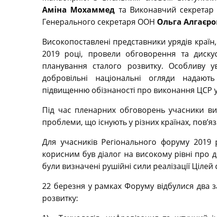
Аміна Мохаммед
та Виконавчий секретар Є
Генерального секретаря ООН
Ольга Алгаєро
Високопоставлені представники урядів країн,
2019 році, провели обговорення та дискус
планування сталого розвитку. Особливу у
добровільні національні огляди надають 
підвищенню обізнаності про виконання ЦСР у 
Під час пленарних обговорень учасники вис
проблеми, що існують у різних країнах, пов’яз
Для учасників Регіонального форуму 2019 
корисним був діалог на високому рівні про до
були визначені рушійні сили реалізації Цілей 
22 березня у рамках Форуму відбулися два за
розвитку: