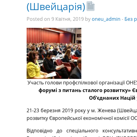
(Швейцарія)
Posted on 9 Квітня, 2019 by
oneu_admin
-
Без 
Участь голови профспілкової організації ОН
форумі з питань сталого розвитку» Єв
Об’єднаних Націй 
21-23 березня 2019 року у м. Женева (Швейца
розвитку Європейської економічної комісії О
Відповідно до спеціального консультатив