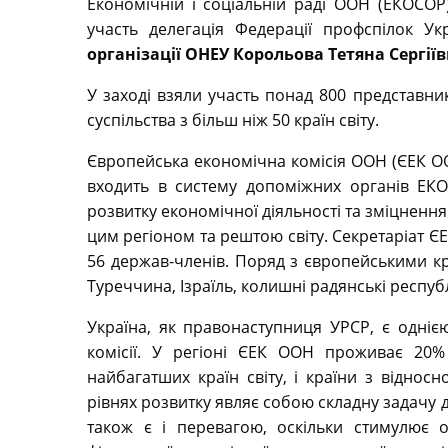
Економічній і соціальній раді ООН (ЕКОСО
участь делегація Федерації профспілок Ук
організації ОНЕУ Корольова Тетяна Сергіїв
У заході взяли участь понад 800 представни
суспільства з більш ніж 50 країн світу.
Європейська економічна комісія ООН (ЄЕК ООН
входить в систему допоміжних органів ЕК
розвитку економічної діяльності та зміцнення 
цим регіоном та рештою світу. Секретаріат ЄЕ
56 держав-членів. Поряд з європейськими кр
Туреччина, Ізраїль, колишні радянські республ
Україна, як правонаступниця УРСР, є одніє
комісії. У регіоні ЄЕК ООН проживає 20%
найбагатших країн світу, і країни з відносн
рівнях розвитку являє собою складну задачу д
також є і перевагою, оскільки стимулює о