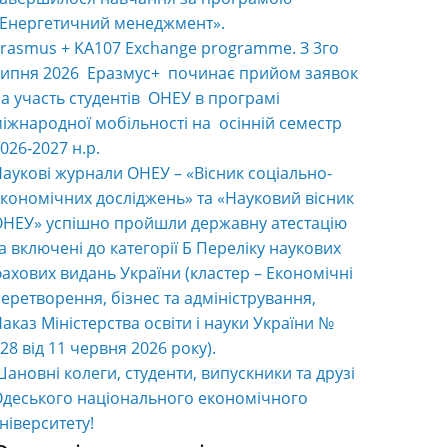
«Енергетичний менеджмент».
rasmus + KA107 Exchange programme. З 3го
ипня 2026 Еразмус+ починає прийом заявок
а участь студентів ОНЕУ в програмі
іжнародної мобільності на осінній семестр
026-2027 н.р.
аукові журнали ОНЕУ – «Вісник соціально-
кономічних досліджень» та «Науковий вісник
НЕУ» успішно пройшли державну атестацію
а включені до категорії Б Переліку наукових
ахових видань України (кластер – Економічні
еретворення, бізнес та адміністрування,
аказ Міністерства освіти і науки України №
28 від 11 червня 2026 року).
ановні колеги, студенти, випускники та друзі
деського національного економічного
ніверситету!