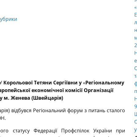
E
рубрики
л
н
м
2
Н
е
О
т
ЕУ
Корольової Тетяни Сергіївни
у
«
Регіональному
ф
ропейської економічної комісії Організації
п
у м. Женева (Швейцарія)
Н
9
рія) відбувся Регіональний форум з питань сталого
Ш
ОН.
О
у
ного статусу Федерації Профспілок України при