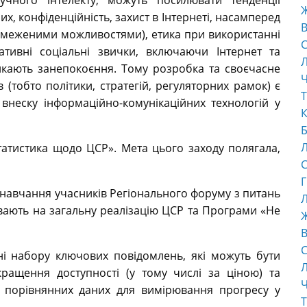
учного інтелекту, можуть посилювати тенденції
них, конфіденційність, захист в Інтернеті, насамперед
В
обмеженими можливостями), етика при використанні
С
гативні соціальні звички, включаючи Інтернет та
ликають занепокоєння. Тому розробка та своєчасне
Ч
(тобто політики, стратегій, регуляторних рамок) є
Т
неску інформаційно-комунікаційних технологій у
К
Б
татистика щодо ЦСР». Мета цього заходу полягала,
С
Г
 навчання учасників Регіонального форуму з питань
Л
ивають на загальну реалізацію ЦСР та Програми «Не
В
С
ні набору ключових повідомлень, які можуть бути
ращення доступності (у тому числі за ціною) та
Ч
а порівнянних даних для вимірювання прогресу у
Т