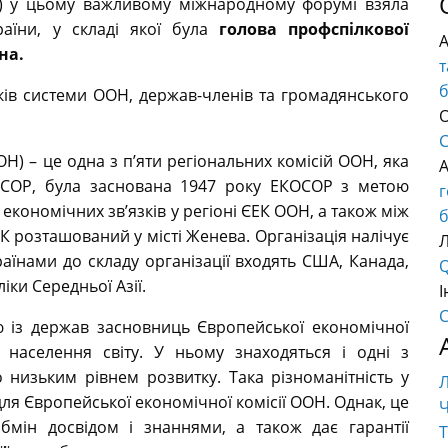
Р) у цьому важливому міжнародному форумі взяла
раїни, у складі якої була
голова профспілкової
на.
т
ків системи ООН, держав-членів та громадянського
О
C
) – це одна з п’яти регіональних комісій ООН, яка
ОСОР, була заснована 1947 року ЕКОСОР з метою
економічних зв’язків у регіоні ЄЕК ООН, а також між
б
К розташований у місті Женева. Організація налічує
аїнами до складу організації входять США, Канада,
Q
іки Середньої Азії.
І
C
ю із держав засновниць Європейської економічної
 населення світу. У ньому знаходяться і одні з
о низьким рівнем розвитку. Така різноманітність у
ля Європейської економічної комісії ООН. Однак, це
Ч
бмін досвідом і знаннями, а також дає гарантії
Т