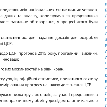
К
 представників національних статистичних установ,
Б
а даних та аналізу, користувача та представника
булося загальне обговорення, у процесі якого були
С
Г
Л
 статистичних, для надання доказів для розробки
ні ЦСР;
В
С
одо ЦСР, прогрес з 2015 року, прогалини і виклики,
 інновації;
Ч
гових можливостей на рівні країн.
Т
К
у урядів, офіційної статистики, приватного сектору
Б
 вимірювання прогресу на шляху досягнення ЦСР.
С
лася низка круглих столів, за участі представників
Г
чених практичному обміну досвідом та оптимальною
Л