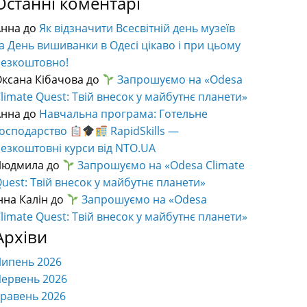
Останні коментарі
Анна
до
Як відзначити Всесвітній день музеїв
а День вишиванки в Одесі цікаво і при цьому
безкоштовно!
ксана Кібачова
до
Запрошуємо на «Odesa
limate Quest: Твій внесок у майбутнє планети»
Анна
до
Навчальна програма: Готельне
господарство
RapidSkills —
езкоштовні курси від NTO.UA
Людмила
до
Запрошуємо на «Odesa Climate
uest: Твій внесок у майбутнє планети»
нна Калін
до
Запрошуємо на «Odesa
limate Quest: Твій внесок у майбутнє планети»
Архіви
Липень 2026
ервень 2026
равень 2026