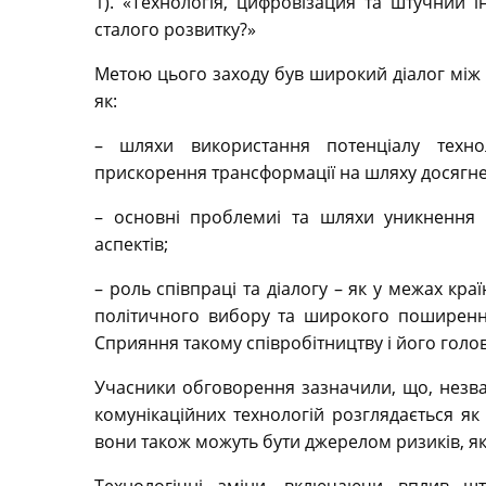
1). «Технологія, цифровізация та штучний і
сталого розвитку?»
Метою цього заходу був широкий діалог між 
як:
– шляхи використання потенціалу технол
прискорення трансформації на шляху досягне
– основні проблемиі та шляхи уникнення 
аспектів;
– роль співпраці та діалогу – як у межах кра
політичного вибору та широкого поширення
Сприяння такому співробітництву і його голо
Учасники обговорення зазначили, що, незв
комунікаційних технологій розглядається я
вони також можуть бути джерелом ризиків, які