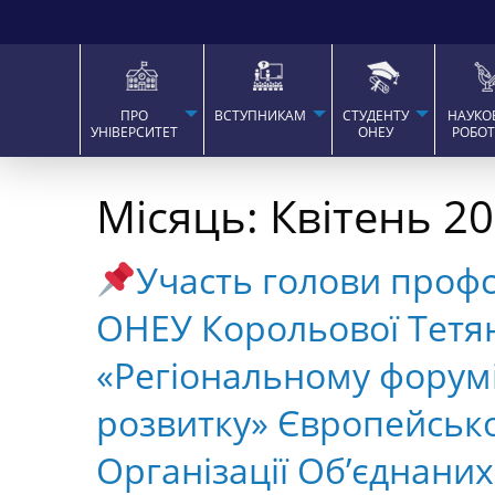
ПРО
ВСТУПНИКАМ
СТУДЕНТУ
НАУКО
УНІВЕРСИТЕТ
ОНЕУ
РОБО
Місяць:
Квітень 2
Участь голови профсп
ОНЕУ Корольової Тетян
«Регіональному форумі
розвитку» Європейської
Організації Об’єднаних