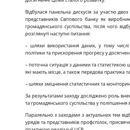
досягненні Цілей сталого розвитку.
Відбулася панельна дискусія за участю двох
представників Світового банку як виробник
громадянського суспільства, після чого від
розглянуті наступні питання:
– шляхи використання даних, у тому числі
політики та прискорення прогресу у досягнен
– поточна ситуація з даними та статистикою щ
які мають місце, а також передова практика та
– шляхи зміцнення статистичних та моніторин
За результатами заходу досліджено роль внеск
та громадянського суспільства у поліпшення
Паралельно з заходами з актуальних тем відбу
урядів та представників профспілок, присвя
практикою реалізації ЦСР.