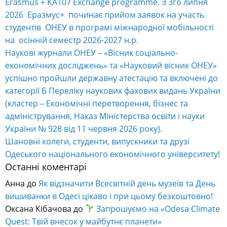
Erasmus + KA107 Exchange programme. З 3го липня
2026 Еразмус+ починає прийом заявок на участь
студентів ОНЕУ в програмі міжнародної мобільності
на осінній семестр 2026-2027 н.р.
Наукові журнали ОНЕУ – «Вісник соціально-
економічних досліджень» та «Науковий вісник ОНЕУ»
успішно пройшли державну атестацію та включені до
категорії Б Переліку наукових фахових видань України
(кластер – Економічні перетворення, бізнес та
адміністрування, Наказ Міністерства освіти і науки
України № 928 від 11 червня 2026 року).
Шановні колеги, студенти, випускники та друзі
Одеського національного економічного університету!
Останні коментарі
Анна
до
Як відзначити Всесвітній день музеїв та День
вишиванки в Одесі цікаво і при цьому безкоштовно!
Оксана Кібачова
до
Запрошуємо на «Odesa Climate
Quest: Твій внесок у майбутнє планети»