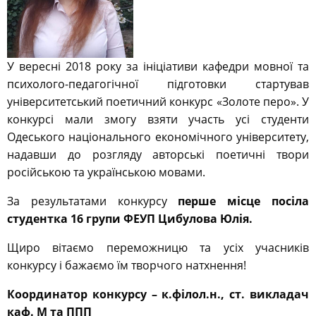
У вересні 2018 року за ініціативи кафедри мовної та
психолого-педагогічної підготовки стартував
університетський поетичний конкурс «Золоте перо». У
конкурсі мали змогу взяти участь усі студенти
Одеського національного економічного університету,
надавши до розгляду авторські поетичні твори
російською та українською мовами.
За результатами конкурсу
перше місце посіла
студентка
16
групи
ФЕУП
Цибулова Юлія.
Щиро вітаємо переможницю та усіх учасників
конкурсу і бажаємо їм творчого натхнення!
Координатор конкурсу – к.філол.н., ст. викладач
каф. М та ППП