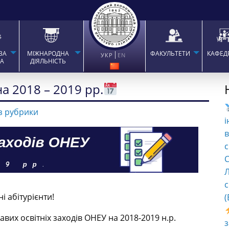
ВА
МІЖНАРОДНА
ФАКУЛЬТЕТИ
КАФЕД
УКР
EN
ТА
ДІЯЛЬНІСТЬ
а 2018 – 2019 рр.
з рубрики
і
в
с
C
Л
с
 абітурієнти!
(
вих освітніх заходів ОНЕУ на 2018-2019 н.р.