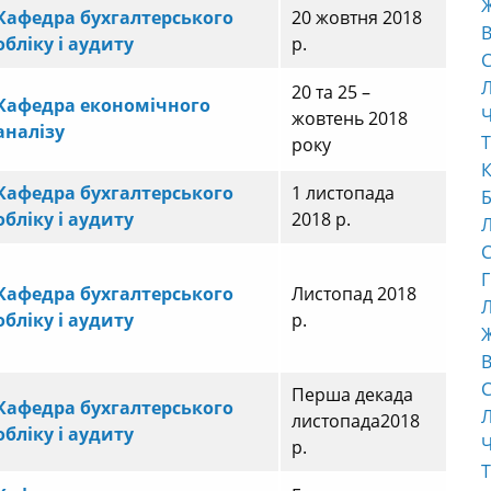
Кафедра бухгалтерського
20 жовтня 2018
В
обліку і аудиту
р.
С
20 та 25 –
Кафедра економічного
Ч
жовтень 2018
аналізу
Т
року
К
Кафедра бухгалтерського
1 листопада
Б
обліку і аудиту
2018 р.
С
Г
Кафедра бухгалтерського
Листопад 2018
Л
обліку і аудиту
р.
В
С
Перша декада
Кафедра бухгалтерського
листопада2018
обліку і аудиту
Ч
р.
Т