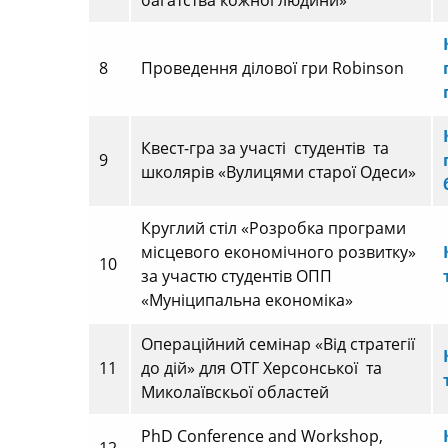
багатства кожної людини»
8
Проведення ділової гри Robinson
Квест-гра за участі студентів та
9
школярів «Вулицями старої Одеси»
Круглий стіл «Розробка програми
місцевого економічного розвитку»
10
за участю студентів ОПП
«Муніципальна економіка»
Операційний семінар «Від стратегії
11
до дій» для ОТГ Херсонської та
Миколаївскьої областей
PhD Conference and Workshop,