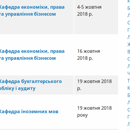
К
Кафедра економіки, права
4-5 жовтня
Б
та управління бізнесом
2018 р.
С
Г
Л
Кафедра економіки, права
16 жовтня
В
та управління бізнесом
2018 р.
С
Ч
Т
Кафедра бухгалтерського
19 жовтня 2018
К
обліку і аудиту
р.
Б
19 жовтня 2018
С
Кафедра іноземних мов
року
Г
Л