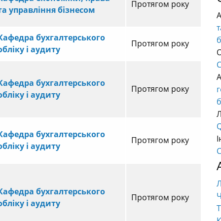
Протягом року
та управління бізнесом
т
Кафедра бухгалтерського
Протягом року
обліку і аудиту
О
C
Кафедра бухгалтерського
Протягом року
обліку і аудиту
б
Q
Кафедра бухгалтерського
І
Протягом року
обліку і аудиту
C
Кафедра бухгалтерського
Ч
Протягом року
обліку і аудиту
Т
К