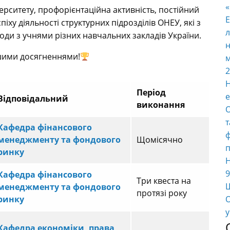
ерситету, профорієнтаційна активність, постійний
E
піху діяльності структурних підрозділів ОНЕУ, які з
л
оди з учнями різних навчальних закладів України.
н
ими досягненнями!
м
2
Н
Період
е
Відповідальний
виконання
О
т
Кафедра фінансового
ф
менеджменту та фондового
Щомісячно
п
ринку
Н
9
Кафедра фінансового
Три квеста на
Ш
менеджменту та фондового
протязі року
ринку
О
у
Кафедра економіки, права