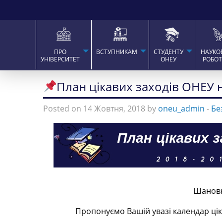
ПРО
ВСТУПНИКАМ
СТУДЕНТУ
НАУКО
УНІВЕРСИТЕТ
ОНЕУ
РОБО
План цікавих заходів ОНЕУ н
Posted on 14 Жовтня, 2018 by
oneu_admin
-
Бе
Шановні
Пропонуємо Вашій увазі календар ціка