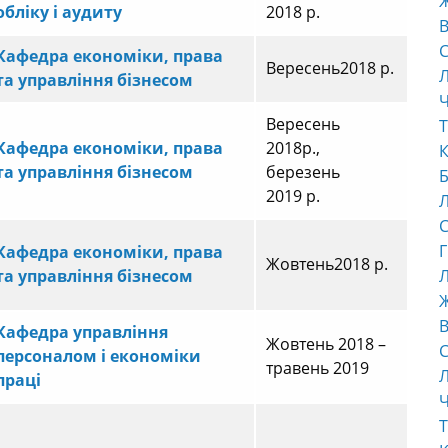
обліку і аудиту
2018 р.
В
С
Кафедра економіки, права
Вересень2018 р.
та управління бізнесом
Ч
Вересень
Т
Кафедра економіки, права
2018р.,
К
та управління бізнесом
березень
Б
2019 р.
С
Г
Кафедра економіки, права
Жовтень2018 р.
та управління бізнесом
Л
В
Кафедра управління
Жовтень 2018 –
С
персоналом і економіки
травень 2019
праці
Ч
Т