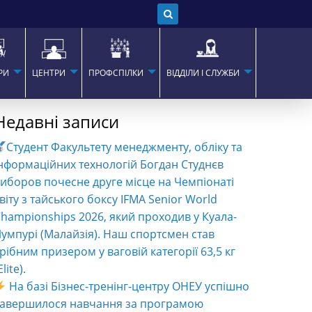
РИ
ЦЕНТРИ
ПРОФСПІЛКИ
ВІДДІЛИ І СЛУЖБИ
Недавні записи
Студент Факультету менеджменту, обліку та
нформаційних технологій Богдан Студнєв
иборов почесне друге місце на Чемпіонаті
віту з тайського боксу IFMA Senior World
hampionships 2026, який проходив у Куала-
умпурі (Малайзія). Наш спортсмен став
рібним призером у ваговій категорії 63,5 кг
Elite).
На базі Бізнес-тренінг-центру ОНЕУ успішно
завершилося навчання за програмою