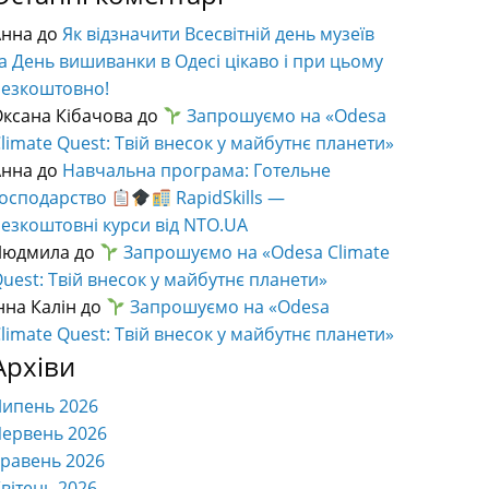
Анна
до
Як відзначити Всесвітній день музеїв
а День вишиванки в Одесі цікаво і при цьому
безкоштовно!
ксана Кібачова
до
Запрошуємо на «Odesa
limate Quest: Твій внесок у майбутнє планети»
Анна
до
Навчальна програма: Готельне
господарство
RapidSkills —
езкоштовні курси від NTO.UA
Людмила
до
Запрошуємо на «Odesa Climate
uest: Твій внесок у майбутнє планети»
нна Калін
до
Запрошуємо на «Odesa
limate Quest: Твій внесок у майбутнє планети»
Архіви
Липень 2026
ервень 2026
равень 2026
вітень 2026