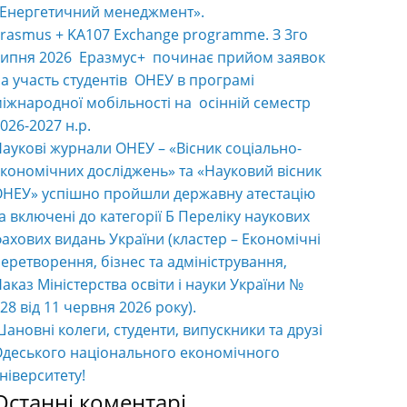
«Енергетичний менеджмент».
rasmus + KA107 Exchange programme. З 3го
ипня 2026 Еразмус+ починає прийом заявок
а участь студентів ОНЕУ в програмі
іжнародної мобільності на осінній семестр
026-2027 н.р.
аукові журнали ОНЕУ – «Вісник соціально-
кономічних досліджень» та «Науковий вісник
НЕУ» успішно пройшли державну атестацію
а включені до категорії Б Переліку наукових
ахових видань України (кластер – Економічні
еретворення, бізнес та адміністрування,
аказ Міністерства освіти і науки України №
28 від 11 червня 2026 року).
ановні колеги, студенти, випускники та друзі
деського національного економічного
ніверситету!
Останні коментарі