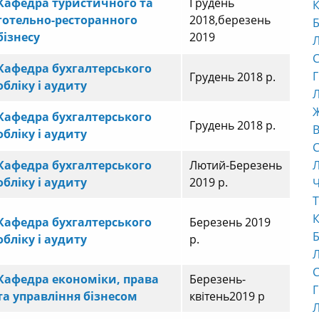
Кафедра туристичного та
Грудень
К
готельно-ресторанного
2018,березень
Б
бізнесу
2019
С
Кафедра бухгалтерського
Г
Грудень 2018 р.
обліку і аудиту
Л
Кафедра бухгалтерського
Грудень 2018 р.
В
обліку і аудиту
С
Кафедра бухгалтерського
Лютий-Березень
обліку і аудиту
2019 р.
Ч
Т
К
Кафедра бухгалтерського
Березень 2019
Б
обліку і аудиту
р.
С
Кафедра економіки, права
Березень-
Г
та управління бізнесом
квітень2019 р
Л