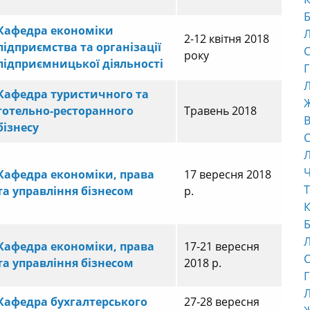
Б
Кафедра економіки
2-12 квітня 2018
підприємства та організації
С
року
підприємницької діяльності
Г
Л
Кафедра туристичного та
готельно-ресторанного
Травень 2018
В
бізнесу
С
Ч
Кафедра економіки, права
17 вересня 2018
Т
та управління бізнесом
р.
К
Б
Кафедра економіки, права
17-21 вересня
С
та управління бізнесом
2018 р.
Г
Л
Кафедра бухгалтерського
27-28 вересня