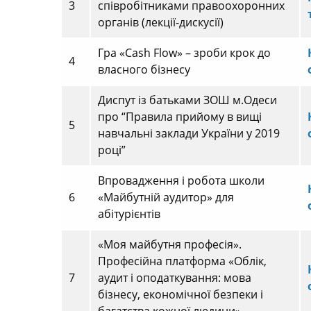
3
співробітниками правоохоронних
органів (лекції-дискусії)
Гра «Cash Flow» – зроби крок до
4
власного бізнесу
Диспут із батьками ЗОШ м.Одеси
про “Правила прийому в вищі
5
навчальні заклади України у 2019
році”
Впровадження і робота школи
6
«Майбутній аудитор» для
абітурієнтів
«Моя майбутня професія».
Професійна платформа «Облік,
7
аудит і оподаткування: мова
бізнесу, економічної безпеки і