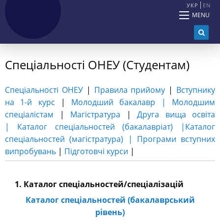
УКР
EN
MENU
Спеціальності ОНЕУ (Студентам)
Спеціальності ОНЕУ
|
Правила прийому
|
Вступнику
на 1-й курс
|
Молодший бакалавр |
Молодшим
спеціалістам
|
Магістратура
|
Друга вища освіта
|
Каталог спеціальностей (бакалавріат) |
Каталог
спеціальностей (магістратура)
|
Програми вступних
випробувань
|
Підготовчі курси
|
1. Каталог спеціальностей/спеціалізацій
Каталог спеціальностей (бакалаврський
рівень)