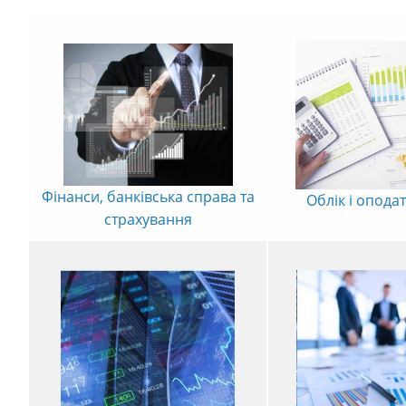
⠀
Фінанси, банківська справа та
Облік і опода
страхування